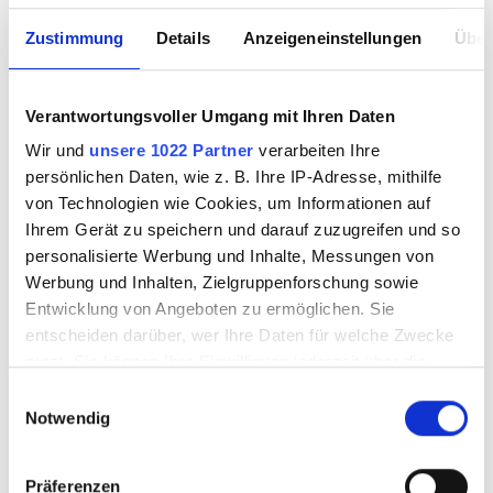
Zustimmung
Details
Anzeigeneinstellungen
Über
Verantwortungsvoller Umgang mit Ihren Daten
WISSMACH 96-04
WISSMACH 96-05
Wir und
unsere 1022 Partner
verarbeiten Ihre
persönlichen Daten, wie z. B. Ihre IP-Adresse, mithilfe
von Technologien wie Cookies, um Informationen auf
Ihrem Gerät zu speichern und darauf zuzugreifen und so
personalisierte Werbung und Inhalte, Messungen von
9610004
9610005
Werbung und Inhalten, Zielgruppenforschung sowie
Entwicklung von Angeboten zu ermöglichen. Sie
entscheiden darüber, wer Ihre Daten für welche Zwecke
nutzt. Sie können Ihre Einwilligung jederzeit über die
Cookie-Erklärung oder durch Klicken auf das Privacy
Einwilligungsauswahl
Trigger Symbol ändern oder widerrufen
Notwendig
Wenn Sie es erlauben, würden wir auch gerne:
Präferenzen