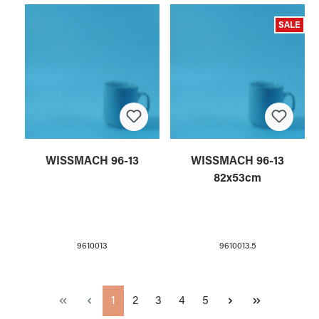
SALE
WISSMACH 96-13
WISSMACH 96-13
82x53cm
9610013
9610013.5
Seite
Seite
Seite
Seite
Seite
1
2
3
4
5