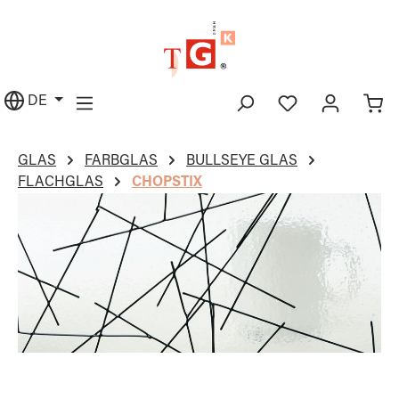
alt springen
DE
GLAS
FARBGLAS
BULLSEYE GLAS
FLACHGLAS
CHOPSTIX