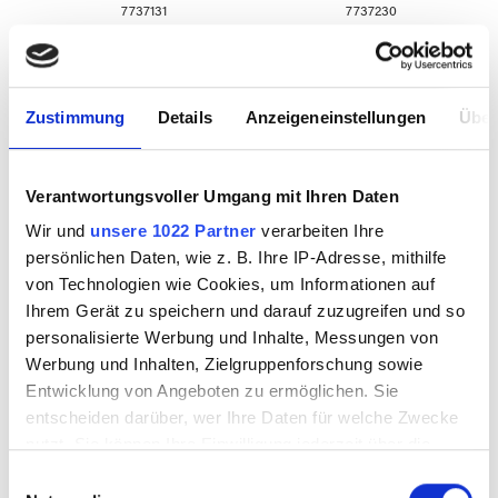
7737131
7737230
Zustimmung
Details
Anzeigeneinstellungen
Über
Verantwortungsvoller Umgang mit Ihren Daten
Wir und
unsere 1022 Partner
verarbeiten Ihre
persönlichen Daten, wie z. B. Ihre IP-Adresse, mithilfe
von Technologien wie Cookies, um Informationen auf
Ihrem Gerät zu speichern und darauf zuzugreifen und so
BULLSEYE 4400-
BULLSEYE 4400-
personalisierte Werbung und Inhalte, Messungen von
31Fi
30F 25x29cm
Werbung und Inhalten, Zielgruppenforschung sowie
Entwicklung von Angeboten zu ermöglichen. Sie
entscheiden darüber, wer Ihre Daten für welche Zwecke
nutzt. Sie können Ihre Einwilligung jederzeit über die
7737231
7737230.1
Cookie-Erklärung oder durch Klicken auf das Privacy
Einwilligungsauswahl
Trigger Symbol ändern oder widerrufen