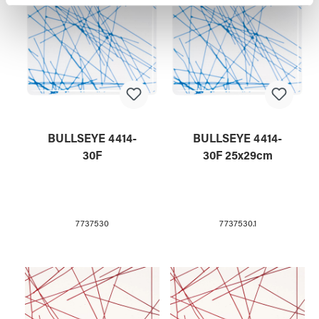
weiteren Daten zusammen, die Sie ihnen bereitgestellt
haben oder die sie im Rahmen Ihrer Nutzung der Dienste
gesammelt haben.
BULLSEYE 4414-
BULLSEYE 4414-
30F
30F 25x29cm
7737530
7737530.1