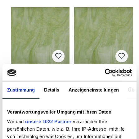
BULLSEYE 6207-00
BULLSEYE 6207-00
25x29cm
Zustimmung
Details
Anzeigeneinstellungen
Über
Verantwortungsvoller Umgang mit Ihren Daten
7732300
7732300.1
Wir und
unsere 1022 Partner
verarbeiten Ihre
persönlichen Daten, wie z. B. Ihre IP-Adresse, mithilfe
von Technologien wie Cookies, um Informationen auf