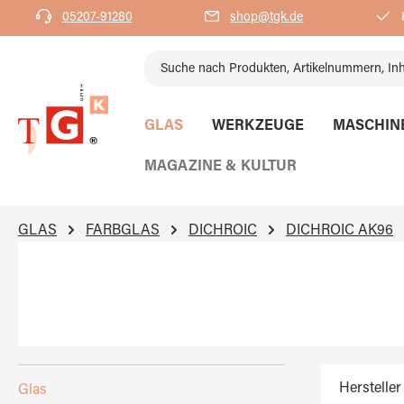
05207-91280
shop@tgk.de
K
springen
Zur Hauptnavigation springen
GLAS
WERKZEUGE
MASCHIN
MAGAZINE & KULTUR
GLAS
FARBGLAS
DICHROIC
DICHROIC AK96
Hersteller
Glas