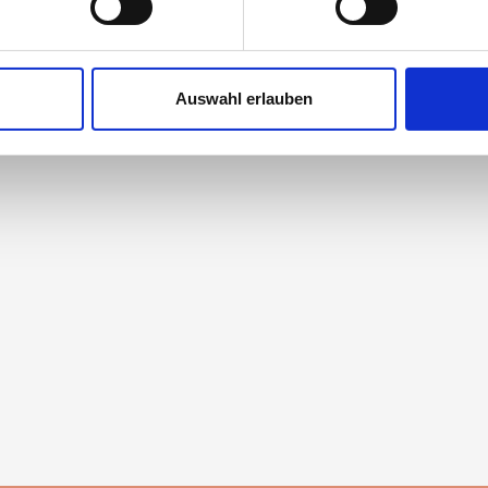
nhalte und Anzeigen zu personalisieren, Funktionen für soziale
Website zu analysieren. Außerdem geben wir Informationen zu I
Auswahl erlauben
r soziale Medien, Werbung und Analysen weiter. Unsere Partner
 Daten zusammen, die Sie ihnen bereitgestellt haben oder die s
n.