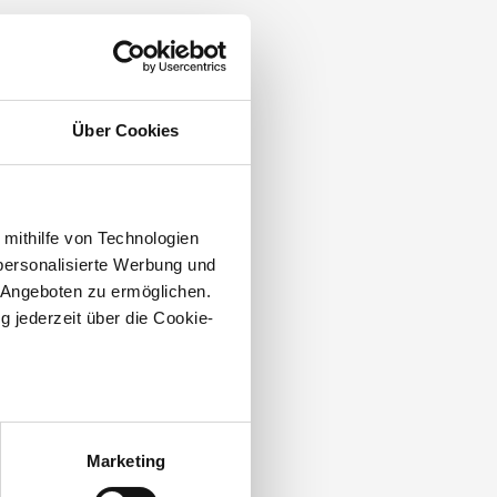
Über Cookies
 mithilfe von Technologien
personalisierte Werbung und
 Angeboten zu ermöglichen.
g jederzeit über die Cookie-
au sein können
zieren
Marketing
hre Präferenzen im
Abschnitt