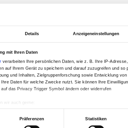
Details
Anzeigeneinstellungen
g mit Ihren Daten
r
verarbeiten Ihre persönlichen Daten, wie z. B. Ihre IP-Adresse,
en auf Ihrem Gerät zu speichern und darauf zuzugreifen und so 
ung und Inhalten, Zielgruppenforschung sowie Entwicklung von
 Ihre Daten für welche Zwecke nutzt. Sie können Ihre Einwilligun
 auf das Privacy Trigger Symbol ändern oder widerrufen
n wir auch gerne:
re geografische Lage erfassen, welche bis auf einige Meter gen
es Scannen nach bestimmten Merkmalen (Fingerprinting) identifi
Präferenzen
Statistiken
ie Ihre persönlichen Daten verarbeitet werden, und legen Sie I