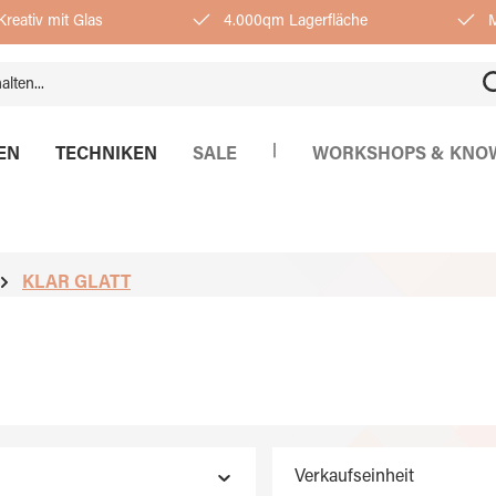
reativ mit Glas
4.000qm Lagerfläche
M
|
EN
TECHNIKEN
SALE
WORKSHOPS & KNO
KLAR GLATT
Verkaufseinheit