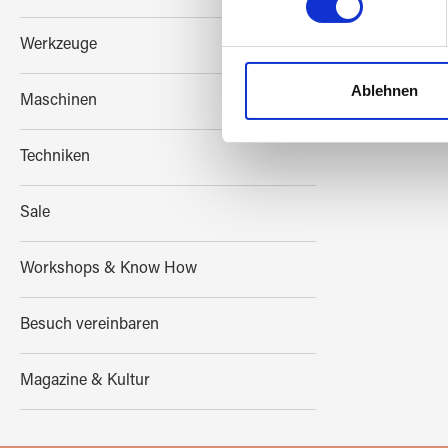
Einzelheiten
fest.
Werkzeuge
Wir verwenden Cookies, um I
und die Zugriffe auf unsere 
Ablehnen
Maschinen
Website an unsere Partner fü
möglicherweise mit weiteren
Techniken
der Dienste gesammelt habe
Sale
Workshops & Know How
Besuch vereinbaren
Magazine & Kultur