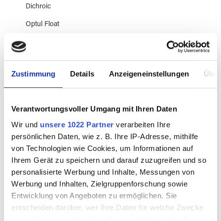
Dichroic
Optul Float
Thompson
Moretti Glas
Zustimmung
Details
Anzeigeneinstellungen
Über
Double Helix
Lauscha
Verantwortungsvoller Umgang mit Ihren Daten
Liba96
Wir und
unsere 1022 Partner
verarbeiten Ihre
Cristalica
persönlichen Daten, wie z. B. Ihre IP-Adresse, mithilfe
von Technologien wie Cookies, um Informationen auf
Madras
Ihrem Gerät zu speichern und darauf zuzugreifen und so
Flachglas
personalisierte Werbung und Inhalte, Messungen von
Werbung und Inhalten, Zielgruppenforschung sowie
Architekturglas
Entwicklung von Angeboten zu ermöglichen. Sie
Spezialglas
entscheiden darüber, wer Ihre Daten für welche Zwecke
nutzt. Sie können Ihre Einwilligung jederzeit über die
AK83, 90, 96, 104