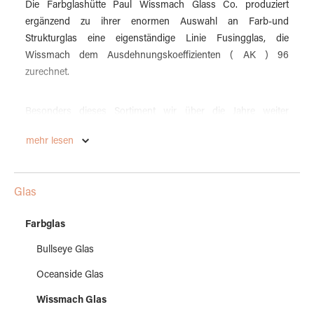
Die Farbglashütte Paul Wissmach Glass Co. produziert
ergänzend zu ihrer enormen Auswahl an Farb-und
Strukturglas eine eigenständige Linie Fusingglas, die
Wissmach dem Ausdehnungskoeffizienten ( AK ) 96
zurechnet.
Besonders dieses Sortiment wir über die Jahre weiter
ausgebaut. Wissmach bietet ein Sortiment uni transparenter,
mehr lesen
uni opaler, geschlierte transparente und opale Gläser an. Die
Farben sind oft identisch oder sehr ähnlich zu den nicht
verschmelzbaren Gläsern - das Nummernsystem ist aber ein
Glas
völlig anderes.
Farbglas
Die Glasstruktur der uni opalen und uni transparenten Gläser
Bullseye Glas
entspricht dem Double Rolled - also sehr glatt. Die
mehrfarbigen Gläser ähneln dem WO bzw. LL.
Oceanside Glas
Wissmach Glas
Wie jede andere Hütte auch empfiehlt Wissmach vor der