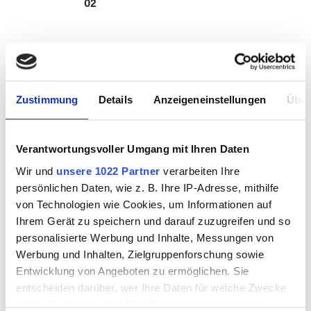
02
9610002.5
9610003
Zustimmung
Details
Anzeigeneinstellungen
Über
SALE
Verantwortungsvoller Umgang mit Ihren Daten
Wir und
unsere 1022 Partner
verarbeiten Ihre
persönlichen Daten, wie z. B. Ihre IP-Adresse, mithilfe
von Technologien wie Cookies, um Informationen auf
Ihrem Gerät zu speichern und darauf zuzugreifen und so
personalisierte Werbung und Inhalte, Messungen von
Werbung und Inhalten, Zielgruppenforschung sowie
WISSMACH 96-03
WISSMACH 96-04
Entwicklung von Angeboten zu ermöglichen. Sie
82x53cm
entscheiden darüber, wer Ihre Daten für welche Zwecke
nutzt. Sie können Ihre Einwilligung jederzeit über die