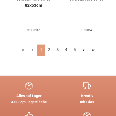
82x53cm
9610013.5
9610014
Seite
Seite
Seite
Seite
Seite
1
2
3
4
5
Alles auf Lager
Kreativ
4.000qm Lagerfläche
mit Glas