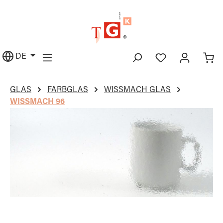
alt springen
DE
GLAS
FARBGLAS
WISSMACH GLAS
WISSMACH 96