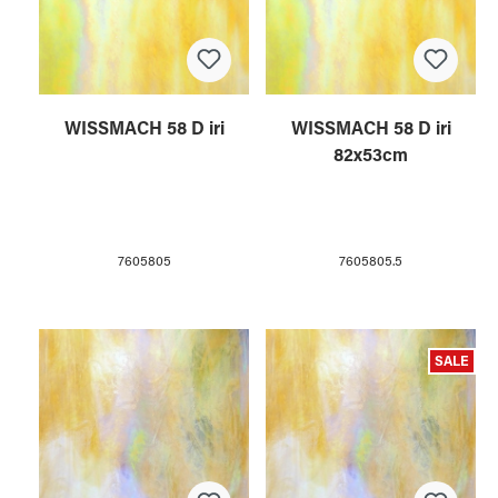
WISSMACH 58 D iri
WISSMACH 58 D iri
82x53cm
7605805
7605805.5
SALE