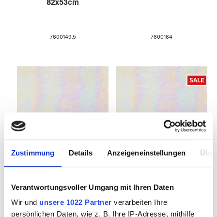
82x53cm
7600149.5
7600164
SALE
Zustimmung
Details
Anzeigeneinstellungen
Über
WISSMACH 01
WISSMACH 01
Florentine iri
Florentine iri
Verantwortungsvoller Umgang mit Ihren Daten
82x53cm
Wir und
unsere 1022 Partner
verarbeiten Ihre
persönlichen Daten, wie z. B. Ihre IP-Adresse, mithilfe