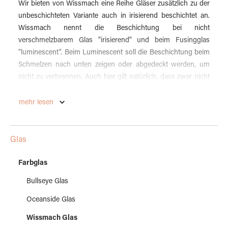
Wir bieten von Wissmach eine Reihe Gläser zusätzlich zu der
unbeschichteten Variante auch in irisierend beschichtet an.
Wissmach nennt die Beschichtung bei nicht
verschmelzbarem Glas "irisierend" und beim Fusingglas
"luminescent". Beim Luminescent soll die Beschichtung beim
Schmelzen nach unten zeigen oder abgedeckt werden, um
nicht zu verbrennen. Auch hier gilt natürlich, dass zwar nicht
jedes Glas zur Verschmelzung geeignet ist, aber jedes
verschmelzbare Glas auch in den anderen Techniken
mehr lesen
eingesetzt werden kann.
Glas
Farbglas
Bullseye Glas
Oceanside Glas
Wissmach Glas