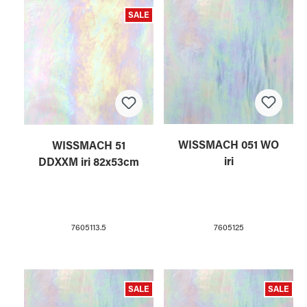
SALE
WISSMACH 051 WO
WISSMACH 51
iri
DDXXM iri 82x53cm
7605125
7605113.5
SALE
SALE