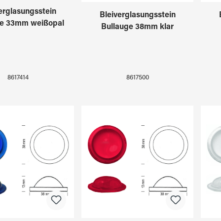
erglasungsstein
Bleiverglasungsstein
ge 33mm weißopal
Bullauge 38mm klar
8617414
8617500