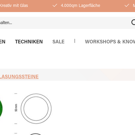
reativ mit Glas
4.000qm Lagerfläche
M
|
EN
TECHNIKEN
SALE
WORKSHOPS & KNO
LASUNGSSTEINE