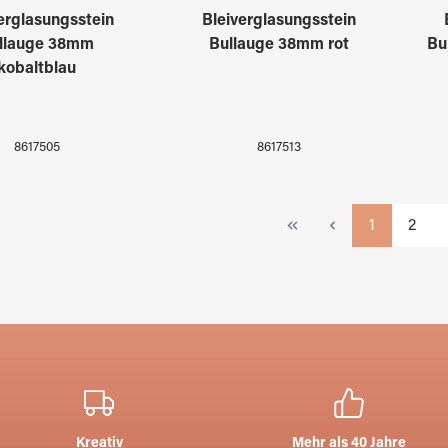
erglasungsstein
Bleiverglasungsstein
llauge 38mm
Bullauge 38mm rot
Bu
kobaltblau
8617505
8617513
Seite
Seite
1
2
Kreativ
Mehr als 40 Jahre