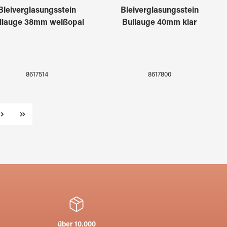
Bleiverglasungsstein
Bleiverglasungsstein
llauge 38mm weißopal
Bullauge 40mm klar
8617514
8617800
über 10.000