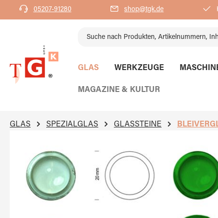
05207-91280
shop@tgk.de
K
springen
Zur Hauptnavigation springen
GLAS
WERKZEUGE
MASCHIN
MAGAZINE & KULTUR
GLAS
SPEZIALGLAS
GLASSTEINE
BLEIVERG