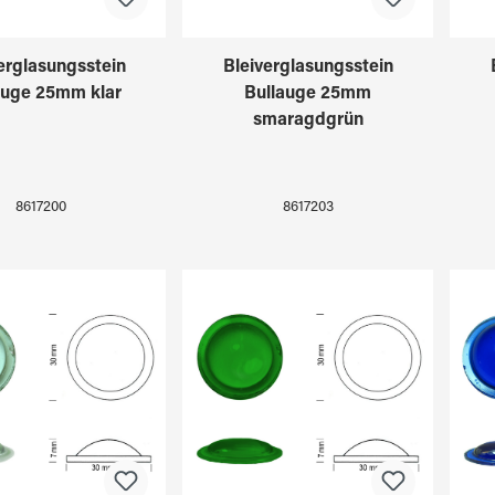
erglasungsstein
Bleiverglasungsstein
auge 25mm klar
Bullauge 25mm
smaragdgrün
8617200
8617203