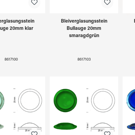
erglasungsstein
Bleiverglasungsstein
auge 20mm klar
Bullauge 20mm
smaragdgrün
8617100
8617103