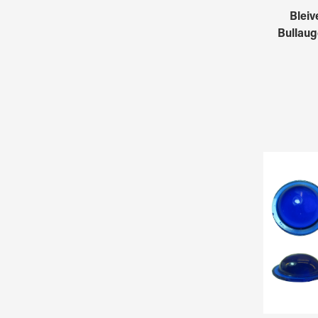
Bleiv
Bullau