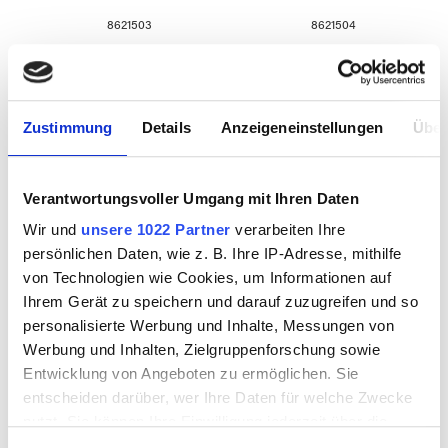
8621503
8621504
Zustimmung
Details
Anzeigeneinstellungen
Über
Verantwortungsvoller Umgang mit Ihren Daten
Wir und
unsere 1022 Partner
verarbeiten Ihre
persönlichen Daten, wie z. B. Ihre IP-Adresse, mithilfe
von Technologien wie Cookies, um Informationen auf
Ihrem Gerät zu speichern und darauf zuzugreifen und so
Glasstein
Glasstein
personalisierte Werbung und Inhalte, Messungen von
Rautentropfen
Rautentropfen
Werbung und Inhalten, Zielgruppenforschung sowie
40/24 kobaltblau
40/24 aquamarin
Entwicklung von Angeboten zu ermöglichen. Sie
entscheiden darüber, wer Ihre Daten für welche Zwecke
nutzt. Sie können Ihre Einwilligung jederzeit über die
8621505
8621506
Cookie-Erklärung oder durch Klicken auf das Privacy