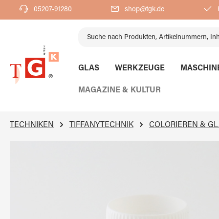
05207-91280
shop@tgk.de
K
springen
Zur Hauptnavigation springen
GLAS
WERKZEUGE
MASCHIN
MAGAZINE & KULTUR
TECHNIKEN
TIFFANYTECHNIK
COLORIEREN & G
Bildergalerie überspringen