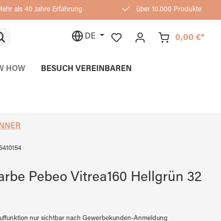
ehr als 40 Jahre Erfahrung
über 10.000 Produkte
DE
0,00 €*
W HOW
BESUCH VEREINBAREN
ÜNNER
5410154
arbe Pebeo Vitrea160 Hellgrün 32
auffunktion nur sichtbar nach Gewerbekunden-Anmeldung