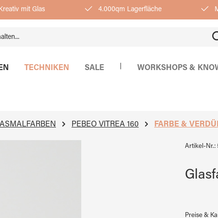
reativ mit Glas
4.000qm Lagerfläche
M
|
EN
TECHNIKEN
SALE
WORKSHOPS & KNO
LASMALFARBEN
PEBEO VITREA 160
FARBE & VERD
Artikel-Nr.:
Glasf
Preise & K