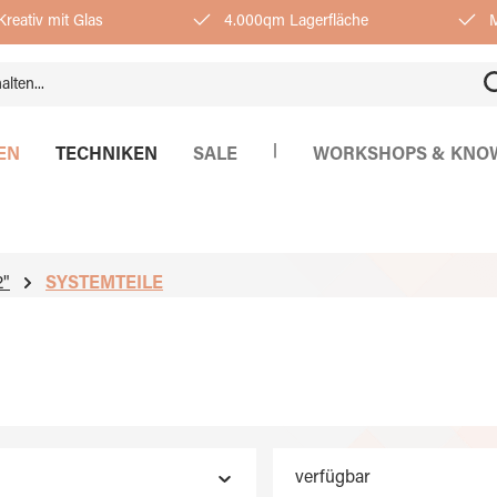
reativ mit Glas
4.000qm Lagerfläche
M
|
EN
TECHNIKEN
SALE
WORKSHOPS & KNO
"
SYSTEMTEILE
verfügbar