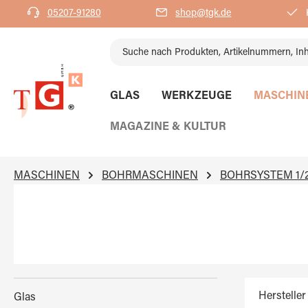
05207-91280
shop@tgk.de
K
springen
Zur Hauptnavigation springen
GLAS
WERKZEUGE
MASCHIN
MAGAZINE & KULTUR
MASCHINEN
BOHRMASCHINEN
BOHRSYSTEM 1/2
Hersteller
Glas