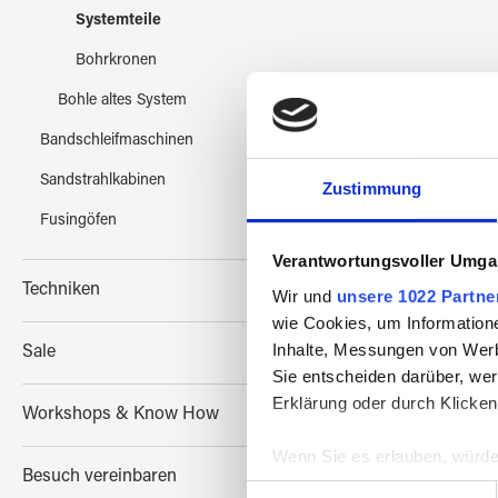
Systemteile
Bohrkronen
Bohle altes System
Bandschleifmaschinen
Sandstrahlkabinen
Zustimmung
Fusingöfen
Verantwortungsvoller Umgan
Techniken
Wir und
unsere 1022 Partne
wie Cookies, um Information
Inhalte, Messungen von Werb
Sale
Sie entscheiden darüber, wer
Erklärung oder durch Klicken
Workshops & Know How
Wenn Sie es erlauben, würde
Besuch vereinbaren
Informationen über Ih
Einwilligungsauswahl