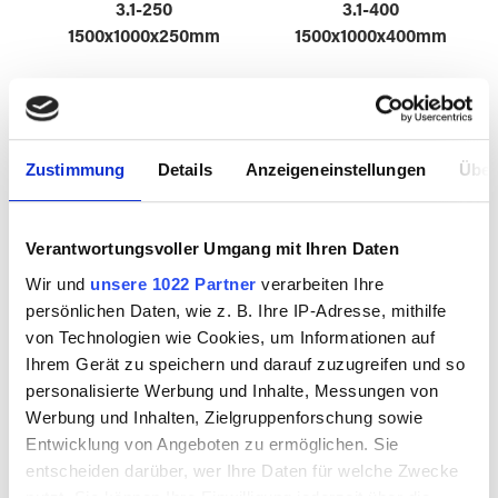
3.1-250
3.1-400
1500x1000x250mm
1500x1000x400mm
3512330
3512340
Zustimmung
Details
Anzeigeneinstellungen
Über
Verantwortungsvoller Umgang mit Ihren Daten
Wir und
unsere 1022 Partner
verarbeiten Ihre
persönlichen Daten, wie z. B. Ihre IP-Adresse, mithilfe
von Technologien wie Cookies, um Informationen auf
Ihrem Gerät zu speichern und darauf zuzugreifen und so
personalisierte Werbung und Inhalte, Messungen von
Fusing Ofen BVD
Fusing Ofen BVD
Werbung und Inhalten, Zielgruppenforschung sowie
3.2-250
3.2-400
Entwicklung von Angeboten zu ermöglichen. Sie
1600x1000x250mm
1600x1000x400mm
entscheiden darüber, wer Ihre Daten für welche Zwecke
nutzt. Sie können Ihre Einwilligung jederzeit über die