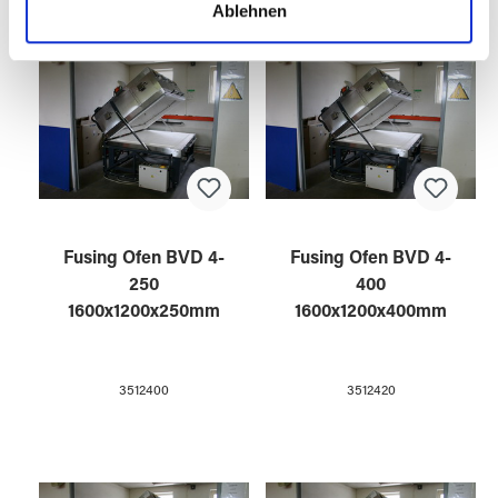
Ablehnen
soziale Medien, Werbung und Analysen weiter. Unsere
Partner führen diese Informationen möglicherweise mit
weiteren Daten zusammen, die Sie ihnen bereitgestellt
haben oder die sie im Rahmen Ihrer Nutzung der Dienste
gesammelt haben.
Fusing Ofen BVD 4-
Fusing Ofen BVD 4-
250
400
1600x1200x250mm
1600x1200x400mm
3512400
3512420