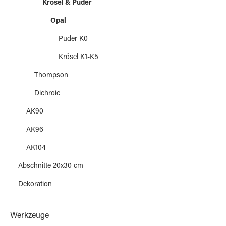
Krösel & Puder
Opal
Puder K0
Krösel K1-K5
Thompson
Dichroic
AK90
AK96
AK104
Abschnitte 20x30 cm
Dekoration
Werkzeuge