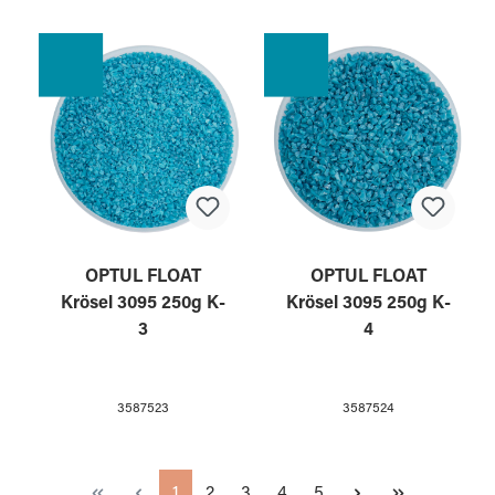
OPTUL FLOAT
OPTUL FLOAT
Krösel 3095 250g K-
Krösel 3095 250g K-
3
4
3587523
3587524
Seite
Seite
Seite
Seite
Seite
1
2
3
4
5