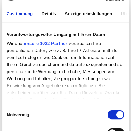
Zustimmung
Details
Anzeigeneinstellungen
Über
Verantwortungsvoller Umgang mit Ihren Daten
OPTUL FLOAT
OPTUL FLOAT
Wir und
unsere 1022 Partner
verarbeiten Ihre
Krösel 3075 250g K-
Krösel 3075 250g K-
persönlichen Daten, wie z. B. Ihre IP-Adresse, mithilfe
4
5
von Technologien wie Cookies, um Informationen auf
Ihrem Gerät zu speichern und darauf zuzugreifen und so
personalisierte Werbung und Inhalte, Messungen von
3587424
3587425
Werbung und Inhalten, Zielgruppenforschung sowie
Entwicklung von Angeboten zu ermöglichen. Sie
entscheiden darüber, wer Ihre Daten für welche Zwecke
nutzt. Sie können Ihre Einwilligung jederzeit über die
Cookie-Erklärung oder durch Klicken auf das Privacy
Einwilligungsauswahl
Trigger Symbol ändern oder widerrufen
Notwendig
Wenn Sie es erlauben, würden wir auch gerne: