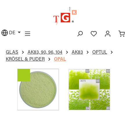
alt springen
DE
GLAS
AK83, 90, 96, 104
AK83
OPTUL
KRÖSEL & PUDER
OPAL