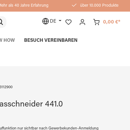
ehr als 40 Jahre Erfahrung
über 10.000 Produkte
DE
0,00 €*
W HOW
BESUCH VEREINBAREN
3112900
asschneider 441.0
auffunktion nur sichtbar nach Gewerbekunden-Anmeldung