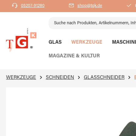
05207-91280
shop@tgk.de
K
springen
Zur Hauptnavigation springen
GLAS
WERKZEUGE
MASCHIN
MAGAZINE & KULTUR
WERKZEUGE
SCHNEIDEN
GLASSCHNEIDER
Bildergalerie überspringen