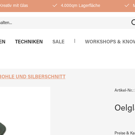
reativ mit Glas
4.000qm Lagerfläche
M
|
EN
TECHNIKEN
SALE
WORKSHOPS & KNO
BOHLE UND SILBERSCHNITT
Artikel-Nr.:
Oelgl
Preise & K