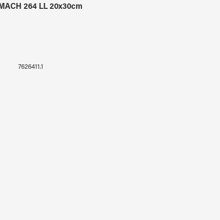
MACH 264 LL 20x30cm
WISSMACH 67 L
7626411.1
7606711