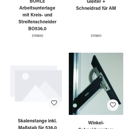
BOHLE
Gleiter +
Arbeitsunterlage
Schneidrad für AM
mit Kreis- und
Streifenschneider
BO536.0
3111800
3111801
Skalenstange inkl.
Winkel-
Maßstab für 536.0