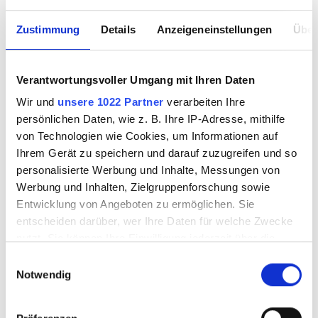
Zustimmung
Details
Anzeigeneinstellungen
Über
Verantwortungsvoller Umgang mit Ihren Daten
Wir und
unsere 1022 Partner
verarbeiten Ihre
Ersatzrosette B
Ersatzrädchen B
persönlichen Daten, wie z. B. Ihre IP-Adresse, mithilfe
101.0
102.0
von Technologien wie Cookies, um Informationen auf
Ihrem Gerät zu speichern und darauf zuzugreifen und so
personalisierte Werbung und Inhalte, Messungen von
Werbung und Inhalten, Zielgruppenforschung sowie
3110501
3110502
Entwicklung von Angeboten zu ermöglichen. Sie
entscheiden darüber, wer Ihre Daten für welche Zwecke
nutzt. Sie können Ihre Einwilligung jederzeit über die
Cookie-Erklärung oder durch Klicken auf das Privacy
Einwilligungsauswahl
Trigger Symbol ändern oder widerrufen
Notwendig
Wenn Sie es erlauben, würden wir auch gerne: