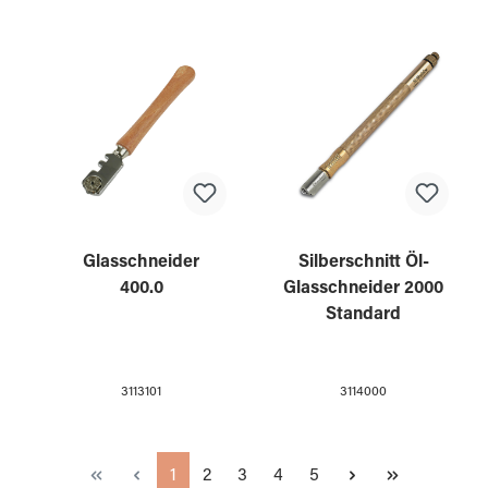
Glasschneider
Silberschnitt Öl-
400.0
Glasschneider 2000
Standard
3113101
3114000
Seite
Seite
Seite
Seite
Seite
1
2
3
4
5