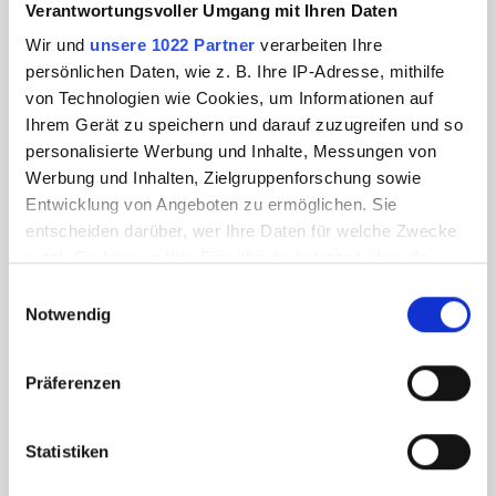
Verantwortungsvoller Umgang mit Ihren Daten
Wir und
unsere 1022 Partner
verarbeiten Ihre
persönlichen Daten, wie z. B. Ihre IP-Adresse, mithilfe
von Technologien wie Cookies, um Informationen auf
Ihrem Gerät zu speichern und darauf zuzugreifen und so
personalisierte Werbung und Inhalte, Messungen von
Werbung und Inhalten, Zielgruppenforschung sowie
Entwicklung von Angeboten zu ermöglichen. Sie
entscheiden darüber, wer Ihre Daten für welche Zwecke
nutzt. Sie können Ihre Einwilligung jederzeit über die
Cookie-Erklärung oder durch Klicken auf das Privacy
Einwilligungsauswahl
Trigger Symbol ändern oder widerrufen
Notwendig
Wenn Sie es erlauben, würden wir auch gerne:
Präferenzen
Informationen über Ihre geografische Lage
erfassen, welche bis auf einige Meter genau sein
können
Statistiken
Ihr Gerät durch aktives Scannen nach