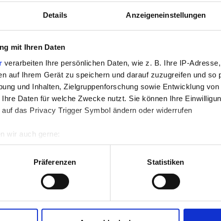
Details
Anzeigeneinstellungen
nstab 5.0x250mm
Perlenstab 2.5x250mm
g mit Ihren Daten
r
verarbeiten Ihre persönlichen Daten, wie z. B. Ihre IP-Adresse,
en auf Ihrem Gerät zu speichern und darauf zuzugreifen und so 
ung und Inhalten, Zielgruppenforschung sowie Entwicklung von
3801006
3801008
 Ihre Daten für welche Zwecke nutzt. Sie können Ihre Einwilligun
 auf das Privacy Trigger Symbol ändern oder widerrufen
n wir auch gerne:
re geografische Lage erfassen, welche bis auf einige Meter gen
es Scannen nach bestimmten Merkmalen (Fingerprinting) identifi
Präferenzen
Statistiken
ie Ihre persönlichen Daten verarbeitet werden, und legen Sie I
nhalte und Anzeigen zu personalisieren, Funktionen für soziale
Website zu analysieren. Außerdem geben wir Informationen zu I