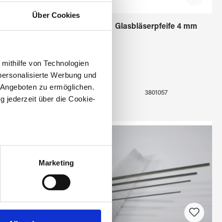
Über Cookies
Glasbläserpfeife 4 mm
Tombakrunddraht 1,5
mm
 mithilfe von Technologien
personalisierte Werbung und
 Angeboten zu ermöglichen.
3801057
3801010
g jederzeit über die Cookie-
au sein können
zieren
Marketing
hre Präferenzen im
Abschnitt
 Medien anbieten zu können
hrer Verwendung unserer