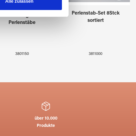
Alle zulassen
 führen diese Informationen
Perlenstab-Set 8Stck
ie im Rahmen Ihrer Nutzung
Stabablage für
sortiert
Perlenstäbe
3811000
3801150
über 10.000
Produkte