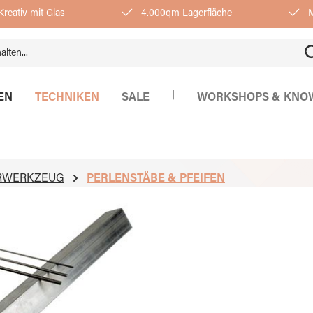
reativ mit Glas
4.000qm Lagerfläche
M
|
EN
TECHNIKEN
SALE
WORKSHOPS & KNO
RWERKZEUG
PERLENSTÄBE & PFEIFEN