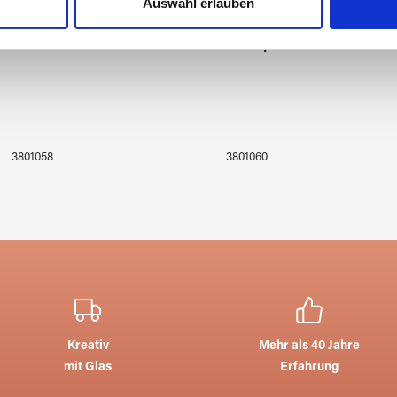
Auswahl erlauben
r soziale Medien, Werbung und Analysen weiter. Unsere Partner
läserpfeife 6 mm
 Daten zusammen, die Sie ihnen bereitgestellt haben oder die s
Glasbläserpfeife
n.
3801058
3801060
Kreativ
Mehr als 40 Jahre
mit Glas
Erfahrung