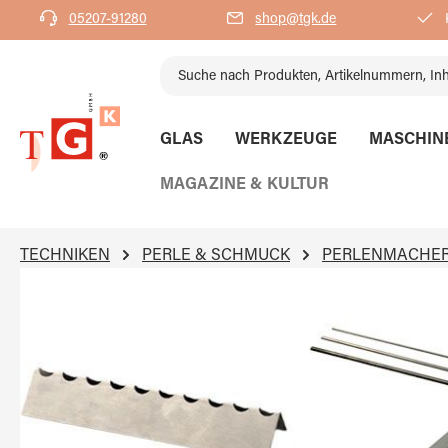
05207-91280
shop@tgk.de
K
springen
Zur Hauptnavigation springen
GLAS
WERKZEUGE
MASCHIN
MAGAZINE & KULTUR
TECHNIKEN
PERLE & SCHMUCK
PERLENMACHE