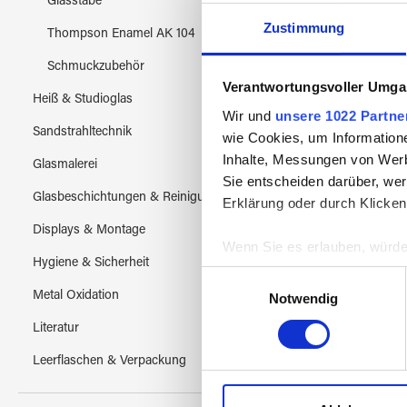
Glasstäbe
Zustimmung
Thompson Enamel AK 104
Perle
Schmuckzubehör
Verantwortungsvoller Umgan
Heiß & Studioglas
Wir und
unsere 1022 Partne
Sandstrahltechnik
wie Cookies, um Information
Inhalte, Messungen von Werb
Glasmalerei
Sie entscheiden darüber, wer
Glasbeschichtungen & Reinigung
Erklärung oder durch Klicken
Displays & Montage
Wenn Sie es erlauben, würde
Hygiene & Sicherheit
Informationen über Ih
Einwilligungsauswahl
Ihr Gerät durch aktiv
Metal Oxidation
Notwendig
Erfahren Sie mehr darüber, w
Literatur
Einzelheiten
fest.
Leerflaschen & Verpackung
Wir verwenden Cookies, um I
und die Zugriffe auf unsere 