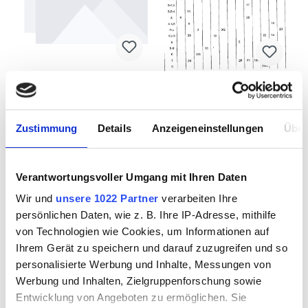
Fensterblei
Bruchblei Nr. #p
Flachoval ohne
Maße: #p x #p, 30
Faden 5x 4,5 Härte
Zustimmung
Details
Anzeigeneinstellungen
Über
kg Kiste
48
Verantwortungsvoller Umgang mit Ihren Daten
4215804
4215805
Wir und
unsere 1022 Partner
verarbeiten Ihre
persönlichen Daten, wie z. B. Ihre IP-Adresse, mithilfe
von Technologien wie Cookies, um Informationen auf
Ihrem Gerät zu speichern und darauf zuzugreifen und so
personalisierte Werbung und Inhalte, Messungen von
Werbung und Inhalten, Zielgruppenforschung sowie
Entwicklung von Angeboten zu ermöglichen. Sie