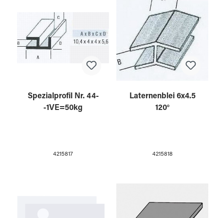
Spezialprofil Nr. 44-
Laternenblei 6x4.5
-1VE=50kg
120°
4215817
4215818