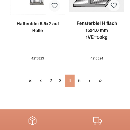
Fensterblei H flach
Haftenblei 5.5x2 auf
15x4.0 mm
Rolle
1VE=50kg
4215824
4215823
Seite
Seite
Seite
Seite
2
3
4
5