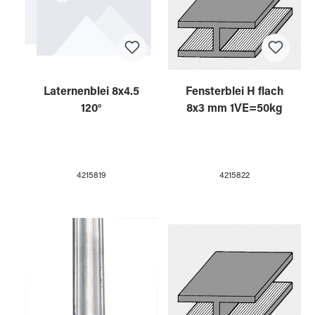
Laternenblei 8x4.5
Fensterblei H flach
120°
8x3 mm 1VE=50kg
4215819
4215822