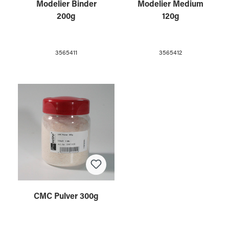
Modelier Binder
Modelier Medium
200g
120g
3565411
3565412
CMC Pulver 300g