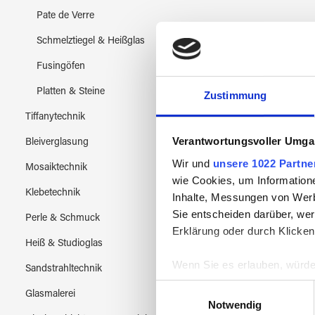
Pate de Verre
Schmelztiegel & Heißglas
Fusingöfen
Platten & Steine
Zustimmung
Tiffanytechnik
Verantwortungsvoller Umgan
Bleiverglasung
Wir und
unsere 1022 Partne
Mosaiktechnik
wie Cookies, um Information
Klebetechnik
Inhalte, Messungen von Werb
Sie entscheiden darüber, wer
Perle & Schmuck
Erklärung oder durch Klicken
Heiß & Studioglas
Wenn Sie es erlauben, würde
Sandstrahltechnik
Informationen über Ih
Einwilligungsauswahl
Kanth
Glasmalerei
Ihr Gerät durch aktiv
Notwendig