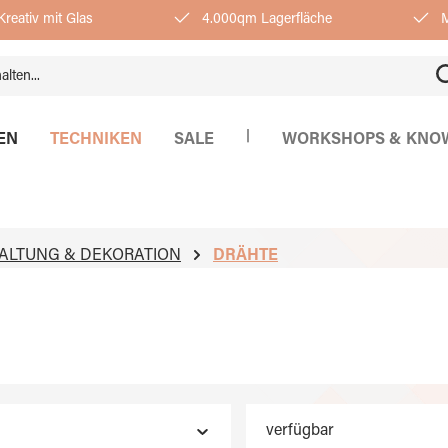
reativ mit Glas
4.000qm Lagerfläche
M
|
EN
TECHNIKEN
SALE
WORKSHOPS & KNO
ALTUNG & DEKORATION
DRÄHTE
verfügbar