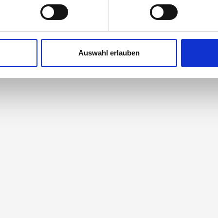
ie Ihre persönlichen Daten verarbeitet werden, und legen Sie I
nhalte und Anzeigen zu personalisieren, Funktionen für soziale
3529020
3529030
Website zu analysieren. Außerdem geben wir Informationen zu I
Auswahl erlauben
r soziale Medien, Werbung und Analysen weiter. Unsere Partner
 Daten zusammen, die Sie ihnen bereitgestellt haben oder die s
n.