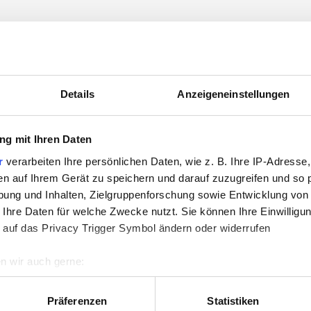
3529007
3529008
Details
Anzeigeneinstellungen
g mit Ihren Daten
r
verarbeiten Ihre persönlichen Daten, wie z. B. Ihre IP-Adresse,
en auf Ihrem Gerät zu speichern und darauf zuzugreifen und so 
ung und Inhalten, Zielgruppenforschung sowie Entwicklung von
 Ihre Daten für welche Zwecke nutzt. Sie können Ihre Einwilligun
 auf das Privacy Trigger Symbol ändern oder widerrufen
n wir auch gerne:
re geografische Lage erfassen, welche bis auf einige Meter gen
aldraht AF d:2.0
Kanthaldraht AF d:3.0
es Scannen nach bestimmten Merkmalen (Fingerprinting) identifi
Präferenzen
Statistiken
mm VE= 2m
mm VE=2mtr