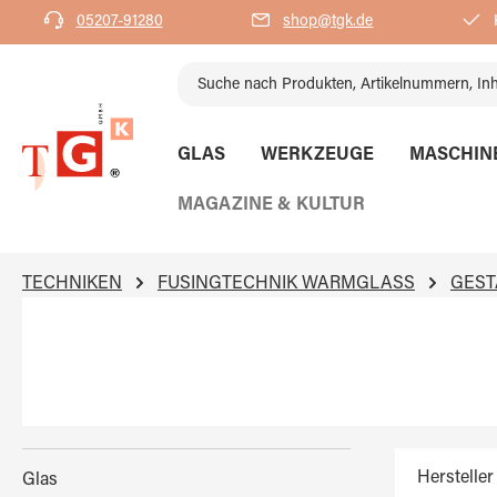
05207-91280
shop@tgk.de
K
springen
Zur Hauptnavigation springen
GLAS
WERKZEUGE
MASCHIN
MAGAZINE & KULTUR
TECHNIKEN
FUSINGTECHNIK WARMGLASS
GEST
Hersteller
Glas