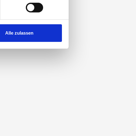
hre Präferenzen im
Abschnitt
 Medien anbieten zu können
hrer Verwendung unserer
Alle zulassen
 führen diese Informationen
ie im Rahmen Ihrer Nutzung