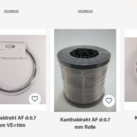
3528600
3528620
aldraht AF d:0.7
K
Kanthaldraht AF d:0.7
mm VE=10m
mm Rolle