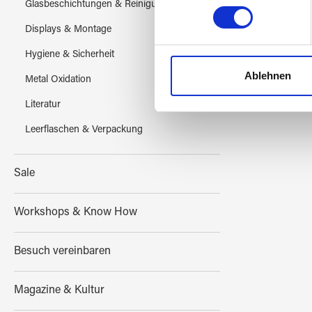
Erfahren Sie mehr darüber, w
Glasbeschichtungen & Reinigung
Einzelheiten
fest.
Displays & Montage
Wir verwenden Cookies, um I
Hygiene & Sicherheit
und die Zugriffe auf unsere 
Ablehnen
Metal Oxidation
Website an unsere Partner fü
möglicherweise mit weiteren
Literatur
der Dienste gesammelt habe
Leerflaschen & Verpackung
Sale
Workshops & Know How
Besuch vereinbaren
Magazine & Kultur