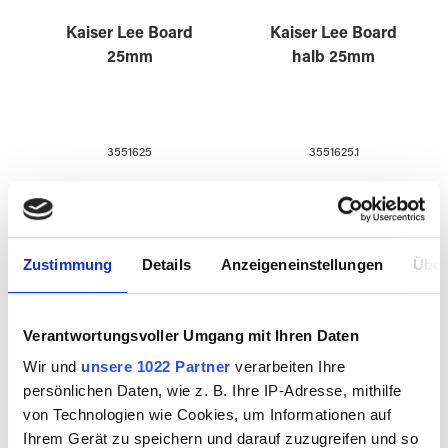
Kaiser Lee Board
Kaiser Lee Board
25mm
halb 25mm
3551625
3551625.1
Zustimmung
Details
Anzeigeneinstellungen
Über
Verantwortungsvoller Umgang mit Ihren Daten
Wir und
unsere 1022 Partner
verarbeiten Ihre
persönlichen Daten, wie z. B. Ihre IP-Adresse, mithilfe
von Technologien wie Cookies, um Informationen auf
Kaiser Lee Board
Vermiculite Platten
Ihrem Gerät zu speichern und darauf zuzugreifen und so
viertel 25mm
25 mm