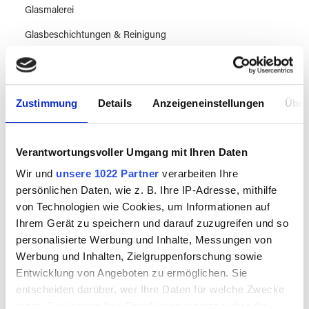
Glasmalerei
Glasbeschichtungen & Reinigung
Displays & Montage
Hygiene & Sicherheit
Zustimmung
Details
Anzeigeneinstellungen
Über
Metal Oxidation
Literatur
Verantwortungsvoller Umgang mit Ihren Daten
Leerflaschen & Verpackung
Wir und
unsere 1022 Partner
verarbeiten Ihre
persönlichen Daten, wie z. B. Ihre IP-Adresse, mithilfe
Sale
von Technologien wie Cookies, um Informationen auf
Ihrem Gerät zu speichern und darauf zuzugreifen und so
personalisierte Werbung und Inhalte, Messungen von
Workshops & Know How
Werbung und Inhalten, Zielgruppenforschung sowie
Entwicklung von Angeboten zu ermöglichen. Sie
Besuch vereinbaren
entscheiden darüber, wer Ihre Daten für welche Zwecke
nutzt. Sie können Ihre Einwilligung jederzeit über die