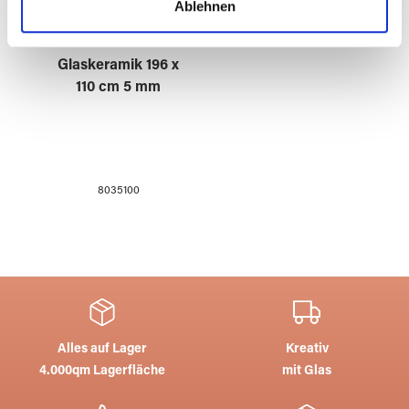
Ablehnen
soziale Medien, Werbung und Analysen weiter. Unsere
Partner führen diese Informationen möglicherweise mit
weiteren Daten zusammen, die Sie ihnen bereitgestellt
Glaskeramik 196 x
haben oder die sie im Rahmen Ihrer Nutzung der Dienste
110 cm 5 mm
gesammelt haben.
8035100
Alles auf Lager
Kreativ
4.000qm Lagerfläche
mit Glas