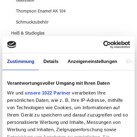
Glasstäbe
Thompson Enamel AK 104
Schmuckzubehör
Heiß & Studioglas
Sandstrahltechnik
Glasmalerei
Zustimmung
Details
Anzeigeneinstellungen
Über
Glasbeschichtungen & Reinigung
Displays & Montage
Verantwortungsvoller Umgang mit Ihren Daten
Hygiene & Sicherheit
Wir und
unsere 1022 Partner
verarbeiten Ihre
persönlichen Daten, wie z. B. Ihre IP-Adresse, mithilfe
Metal Oxidation
von Technologien wie Cookies, um Informationen auf
Literatur
Ihrem Gerät zu speichern und darauf zuzugreifen und so
personalisierte Werbung und Inhalte, Messungen von
Leerflaschen & Verpackung
Werbung und Inhalten, Zielgruppenforschung sowie
Entwicklung von Angeboten zu ermöglichen. Sie