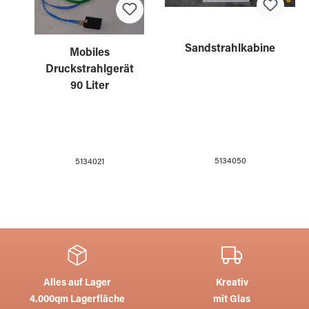
Sandstrahlkabine
Mobiles
Druckstrahlgerät
90 Liter
5134050
5134021
Alles auf Lager
Kreativ
4.000qm Lagerfläche
mit Glas