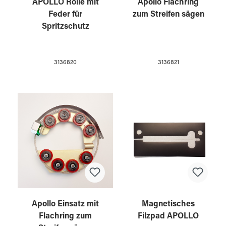
APOLLO Rolle mit
Apollo Flachring
Feder für
zum Streifen sägen
Spritzschutz
3136820
3136821
Apollo Einsatz mit
Magnetisches
Flachring zum
Filzpad APOLLO