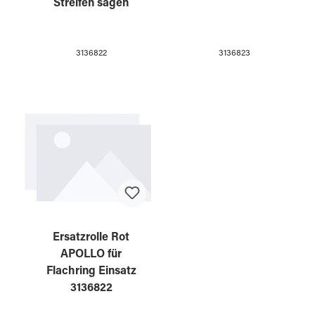
Streifen sägen
3136822
3136823
Ersatzrolle Rot
APOLLO für
Flachring Einsatz
3136822