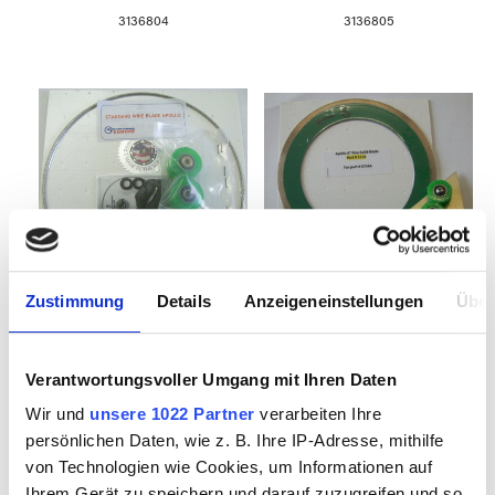
3136804
3136805
Zustimmung
Details
Anzeigeneinstellungen
Über
Apollo
Apollo Einsatz mit
Ersatzdiamantring
Trennscheibe Glas
Verantwortungsvoller Umgang mit Ihren Daten
standard
Wir und
unsere 1022 Partner
verarbeiten Ihre
persönlichen Daten, wie z. B. Ihre IP-Adresse, mithilfe
3136806
3136807
von Technologien wie Cookies, um Informationen auf
Ihrem Gerät zu speichern und darauf zuzugreifen und so