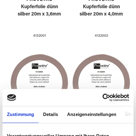
Kupferfolie dünn
Kupferfolie dünn
silber 20m x 3,6mm
silber 20m x 4,0mm
4132001
4132002
Zustimmung
Details
Anzeigeneinstellungen
Über
PROVETRO
PROVETRO
Kupferfolie dünn
Kupferfolie dünn
Verantwortungsvoller Umgang mit Ihren Daten
silber 20m x 4,4mm
silber 20m x 4,8mm