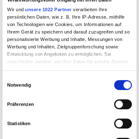
Wir und
unsere 1022 Partner
verarbeiten Ihre
persönlichen Daten, wie z. B. Ihre IP-Adresse, mithilfe
4132003
4132004
von Technologien wie Cookies, um Informationen auf
Ihrem Gerät zu speichern und darauf zuzugreifen und so
personalisierte Werbung und Inhalte, Messungen von
Werbung und Inhalten, Zielgruppenforschung sowie
Entwicklung von Angeboten zu ermöglichen. Sie
entscheiden darüber, wer Ihre Daten für welche Zwecke
nutzt. Sie können Ihre Einwilligung jederzeit über die
Cookie-Erklärung oder durch Klicken auf das Privacy
Einwilligungsauswahl
Trigger Symbol ändern oder widerrufen
Notwendig
Wenn Sie es erlauben, würden wir auch gerne:
Präferenzen
Informationen über Ihre geografische Lage
PROVETRO
PROVETRO
erfassen, welche bis auf einige Meter genau sein
Kupferfolie dünn
Kupferfolie dünn
können
Statistiken
silber 20m x 5,2mm
silber 20m x 5,6mm
Ihr Gerät durch aktives Scannen nach
bestimmten Merkmalen (Fingerprinting) identifizieren