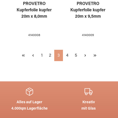
PROVETRO
PROVETRO
Kupferfolie kupfer
Kupferfolie kupfer
20m x 8,0mm
20m x 9,5mm
4140008
4140009
Seite
Seite
Seite
Seite
Seite
1
2
3
4
5
Alles auf Lager
Kreativ
4.000qm Lagerfläche
mit Glas