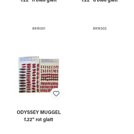
f.22" h'blau glatt
f.22" d'blau glatt
8919301
8919302
ODYSSEY MUGGEL
f.22" rot glatt