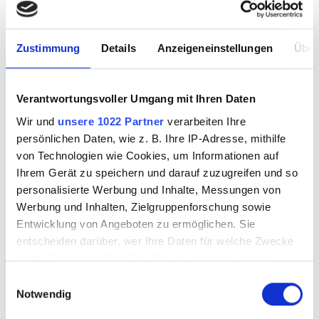
Besuch vereinbaren
Magazine & Kultur
Zustimmung
Details
Anzeigeneinstellungen
Über
Verantwortungsvoller Umgang mit Ihren Daten
Wir und
unsere 1022 Partner
verarbeiten Ihre
PRODUKTE FILTERN
persönlichen Daten, wie z. B. Ihre IP-Adresse, mithilfe
von Technologien wie Cookies, um Informationen auf
Ihrem Gerät zu speichern und darauf zuzugreifen und so
personalisierte Werbung und Inhalte, Messungen von
Werbung und Inhalten, Zielgruppenforschung sowie
Entwicklung von Angeboten zu ermöglichen. Sie
entscheiden darüber, wer Ihre Daten für welche Zwecke
nutzt. Sie können Ihre Einwilligung jederzeit über die
Cookie-Erklärung oder durch Klicken auf das Privacy
Einwilligungsauswahl
Trigger Symbol ändern oder widerrufen
Notwendig