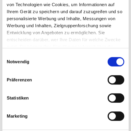
von Technologien wie Cookies, um Informationen auf
Ihrem Gerät zu speichern und darauf zuzugreifen und so
Bilderkette schwarz
Bilderkette
personalisierte Werbung und Inhalte, Messungen von
25mtr
bleifarben 100mtr
Werbung und Inhalten, Zielgruppenforschung sowie
Entwicklung von Angeboten zu ermöglichen. Sie
entscheiden darüber, wer Ihre Daten für welche Zwecke
nutzt. Sie können Ihre Einwilligung jederzeit über die
2315002
2315010
Cookie-Erklärung oder durch Klicken auf das Privacy
Einwilligungsauswahl
Trigger Symbol ändern oder widerrufen
Notwendig
Wenn Sie es erlauben, würden wir auch gerne:
Präferenzen
Informationen über Ihre geografische Lage
erfassen, welche bis auf einige Meter genau sein
können
Statistiken
Ihr Gerät durch aktives Scannen nach
bestimmten Merkmalen (Fingerprinting) identifizieren
Marketing
Erfahren Sie mehr darüber, wie Ihre persönlichen Daten
verarbeitet werden, und legen Sie Ihre Präferenzen im