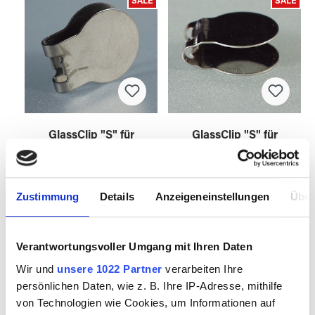
SALE
SALE
GlassClip "S" für
GlassClip "S" für
Seil 4 mm
Seil 6 mm
Zustimmung
Details
Anzeigeneinstellungen
Über
4570104
4570106
Verantwortungsvoller Umgang mit Ihren Daten
Wir und
unsere 1022 Partner
verarbeiten Ihre
SALE
SALE
persönlichen Daten, wie z. B. Ihre IP-Adresse, mithilfe
von Technologien wie Cookies, um Informationen auf