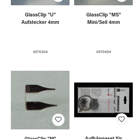
GlassClip "U"
GlassClip "MS"
Aufstecker 4mm
Mini/Seil 4mm
4570304
4570404
Aufhängeset für