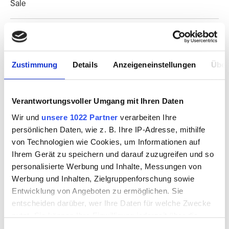
Sale
Workshops & Know How
Besuch vereinbaren
Zustimmung
Details
Anzeigeneinstellungen
Über
Magazine & Kultur
Verantwortungsvoller Umgang mit Ihren Daten
Wir und
unsere 1022 Partner
verarbeiten Ihre
persönlichen Daten, wie z. B. Ihre IP-Adresse, mithilfe
von Technologien wie Cookies, um Informationen auf
PRODUKTE FILTERN
Ihrem Gerät zu speichern und darauf zuzugreifen und so
personalisierte Werbung und Inhalte, Messungen von
Werbung und Inhalten, Zielgruppenforschung sowie
Entwicklung von Angeboten zu ermöglichen. Sie
entscheiden darüber, wer Ihre Daten für welche Zwecke
nutzt. Sie können Ihre Einwilligung jederzeit über die
Cookie-Erklärung oder durch Klicken auf das Privacy