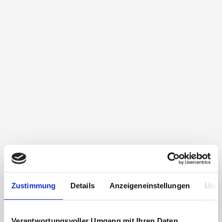
Zustimmung
Details
Anzeigeneinstellungen
Über
Verantwortungsvoller Umgang mit Ihren Daten