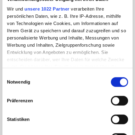
Wir und
unsere 1022 Partner
verarbeiten Ihre
persönlichen Daten, wie z. B. Ihre IP-Adresse, mithilfe
von Technologien wie Cookies, um Informationen auf
Ihrem Gerät zu speichern und darauf zuzugreifen und so
personalisierte Werbung und Inhalte, Messungen von
Werbung und Inhalten, Zielgruppenforschung sowie
Entwicklung von Angeboten zu ermöglichen. Sie
entscheiden darüber, wer Ihre Daten für welche Zwecke
nutzt. Sie können Ihre Einwilligung jederzeit über die
Cookie-Erklärung oder durch Klicken auf das Privacy
Einwilligungsauswahl
Trigger Symbol ändern oder widerrufen
Notwendig
Wenn Sie es erlauben, würden wir auch gerne:
Präferenzen
Informationen über Ihre geografische Lage
erfassen, welche bis auf einige Meter genau sein
können
Statistiken
Ihr Gerät durch aktives Scannen nach
bestimmten Merkmalen (Fingerprinting) identifizieren