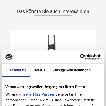
Das könnte Sie auch interessieren
Produktgalerie überspringen
Zustimmung
Details
Anzeigeneinstellungen
Über
Verantwortungsvoller Umgang mit Ihren Daten
Wir und
unsere 1022 Partner
verarbeiten Ihre
persönlichen Daten, wie z. B. Ihre IP-Adresse, mithilfe
von Technologien wie Cookies, um Informationen auf