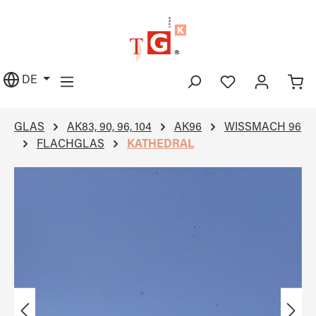
alt springen
DE
GLAS
AK83, 90, 96, 104
AK96
WISSMACH 96
FLACHGLAS
KATHEDRAL
Bildergalerie überspringen