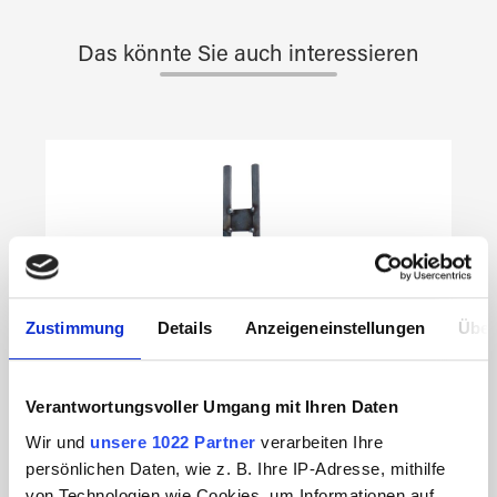
Das könnte Sie auch interessieren
Produktgalerie überspringen
Zustimmung
Details
Anzeigeneinstellungen
Über
Verantwortungsvoller Umgang mit Ihren Daten
Wir und
unsere 1022 Partner
verarbeiten Ihre
persönlichen Daten, wie z. B. Ihre IP-Adresse, mithilfe
von Technologien wie Cookies, um Informationen auf