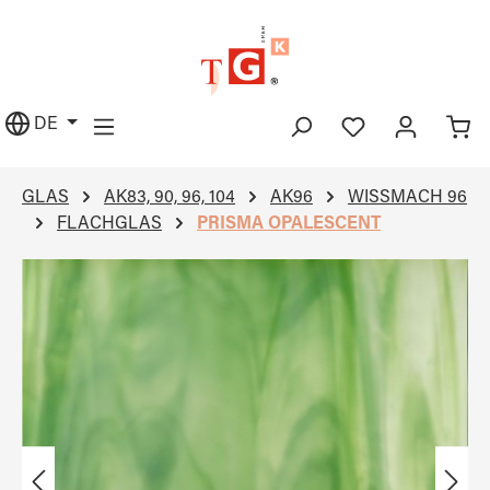
alt springen
DE
GLAS
AK83, 90, 96, 104
AK96
WISSMACH 96
FLACHGLAS
PRISMA OPALESCENT
Bildergalerie überspringen