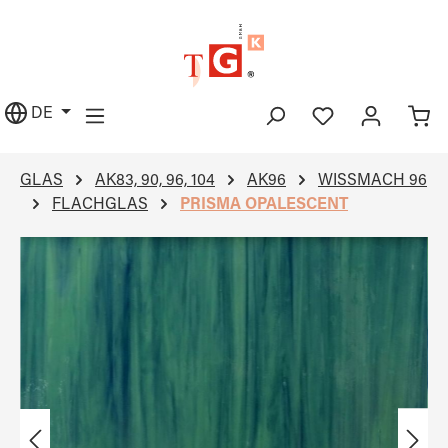
alt springen
DE
GLAS
AK83, 90, 96, 104
AK96
WISSMACH 96
FLACHGLAS
PRISMA OPALESCENT
Bildergalerie überspringen