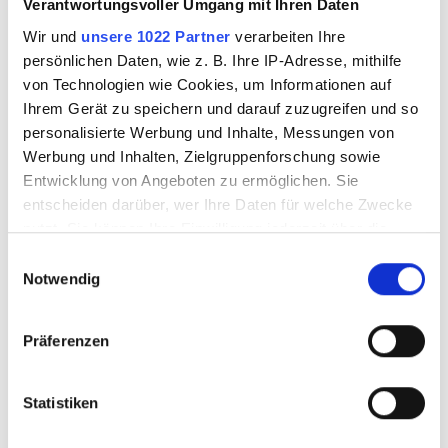
Verantwortungsvoller Umgang mit Ihren Daten
Heiß & Studioglas
Wir und
unsere 1022 Partner
verarbeiten Ihre
persönlichen Daten, wie z. B. Ihre IP-Adresse, mithilfe
Sandstrahltechnik
von Technologien wie Cookies, um Informationen auf
Glasmalerei
Ihrem Gerät zu speichern und darauf zuzugreifen und so
personalisierte Werbung und Inhalte, Messungen von
Glasbeschichtungen & Reinigung
Werbung und Inhalten, Zielgruppenforschung sowie
Displays & Montage
Entwicklung von Angeboten zu ermöglichen. Sie
entscheiden darüber, wer Ihre Daten für welche Zwecke
Hygiene & Sicherheit
nutzt. Sie können Ihre Einwilligung jederzeit über die
Metal Oxidation
Cookie-Erklärung oder durch Klicken auf das Privacy
Einwilligungsauswahl
Trigger Symbol ändern oder widerrufen
Literatur
Notwendig
Leerflaschen & Verpackung
Wenn Sie es erlauben, würden wir auch gerne:
Präferenzen
Informationen über Ihre geografische Lage
Sale
erfassen, welche bis auf einige Meter genau sein
können
Statistiken
Ihr Gerät durch aktives Scannen nach
Workshops & Know How