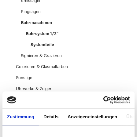
Kreissägen
Ringsägen
Bohrmaschinen
Bohrsystem 1/2"
Systemteile
Signieren & Gravieren
Colorieren & Glasmalfarben
Sonstige
Uhrwerke & Zeiger
Bleiverglasung
Mosaiktechnik
Zustimmung
Details
Anzeigeneinstellungen
Über
Klebetechnik
Perle & Schmuck