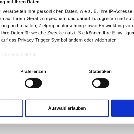
g mit Ihren Daten
3410501
3410509
r
verarbeiten Ihre persönlichen Daten, wie z. B. Ihre IP-Adresse,
en auf Ihrem Gerät zu speichern und darauf zuzugreifen und so 
ung und Inhalten, Zielgruppenforschung sowie Entwicklung von
 Ihre Daten für welche Zwecke nutzt. Sie können Ihre Einwilligun
 auf das Privacy Trigger Symbol ändern oder widerrufen
n wir auch gerne:
re geografische Lage erfassen, welche bis auf einige Meter gen
es Scannen nach bestimmten Merkmalen (Fingerprinting) identifi
Präferenzen
Statistiken
ie Ihre persönlichen Daten verarbeitet werden, und legen Sie I
WELLER PROFIKIT
R Lötspitze S7
nhalte und Anzeigen zu personalisieren, Funktionen für soziale
Lötkolben 200W (SG50-
Website zu analysieren. Außerdem geben wir Informationen zu I
Auswahl erlauben
6)
r soziale Medien, Werbung und Analysen weiter. Unsere Partner
 Daten zusammen, die Sie ihnen bereitgestellt haben oder die s
n.