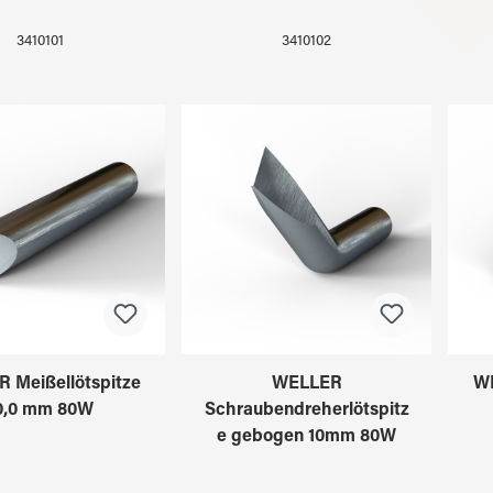
3410101
3410102
 Meißellötspitze
WELLER
WE
0,0 mm 80W
Schraubendreherlötspitz
e gebogen 10mm 80W