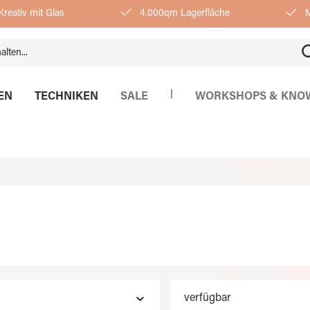
reativ mit Glas
4.000qm Lagerfläche
M
|
EN
TECHNIKEN
SALE
WORKSHOPS & KNO
verfügbar