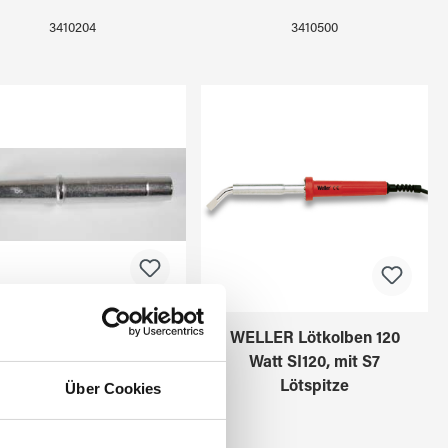
3410204
3410500
WELLER Lötspitze
WELLER Lötkolben 120
SG40/6 100W
Watt SI120, mit S7
Lötspitze
Über Cookies