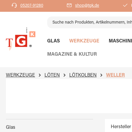
05207-91280
shop@tgk.de
K
springen
Zur Hauptnavigation springen
GLAS
WERKZEUGE
MASCHIN
MAGAZINE & KULTUR
WERKZEUGE
LÖTEN
LÖTKOLBEN
WELLER
Hersteller
Glas