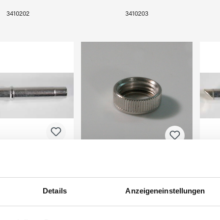
3410202
3410203
LER Lötspitze
Überwurfmutter WELLER
G40/7 100W
100W
Details
Anzeigeneinstellungen