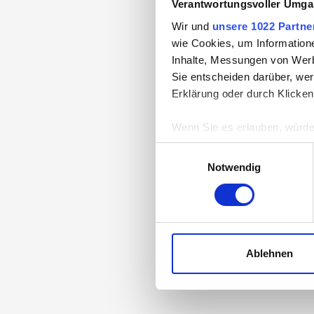
Verantwortungsvoller Umgan
Wir und
unsere 1022 Partne
wie Cookies, um Information
Inhalte, Messungen von Werb
Sie entscheiden darüber, wer
Erklärung oder durch Klicken
Wenn Sie es erlauben, würde
Informationen über Ih
Einwilligungsauswahl
Ihr Gerät durch aktiv
Notwendig
Erfahren Sie mehr darüber, w
Einzelheiten
fest.
WELLE
Wir verwenden Cookies, um I
und die Zugriffe auf unsere 
Ablehnen
Website an unsere Partner fü
möglicherweise mit weiteren
der Dienste gesammelt habe