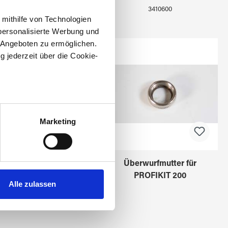
3410560
3410600
 mithilfe von Technologien
personalisierte Werbung und
 Angeboten zu ermöglichen.
g jederzeit über die Cookie-
au sein können
zieren
Marketing
hre Präferenzen im
Abschnitt
WELLER Spitze SG52
Überwurfmutter für
 Medien anbieten zu können
200W Nr.8
PROFIKIT 200
hrer Verwendung unserer
Alle zulassen
 führen diese Informationen
ie im Rahmen Ihrer Nutzung