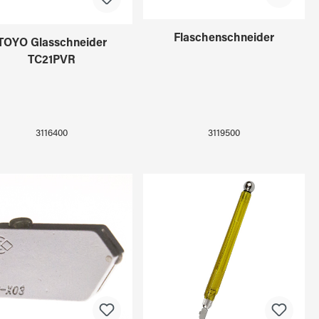
Flaschenschneider
TOYO Glasschneider
TC21PVR
3119500
3116400