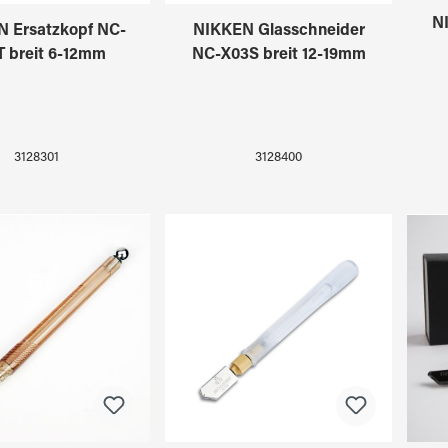
N
 Ersatzkopf NC-
NIKKEN Glasschneider
 breit 6-12mm
NC-X03S breit 12-19mm
3128301
3128400