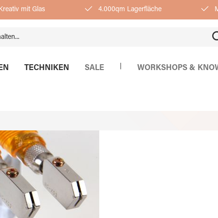
reativ mit Glas
4.000qm Lagerfläche
M
|
EN
TECHNIKEN
SALE
WORKSHOPS & KNO