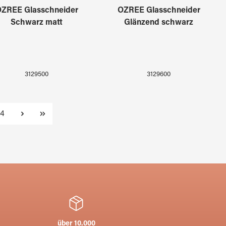
ZREE Glasschneider
OZREE Glasschneider
Schwarz matt
Glänzend schwarz
3129500
3129600
Seite
4
über 10.000