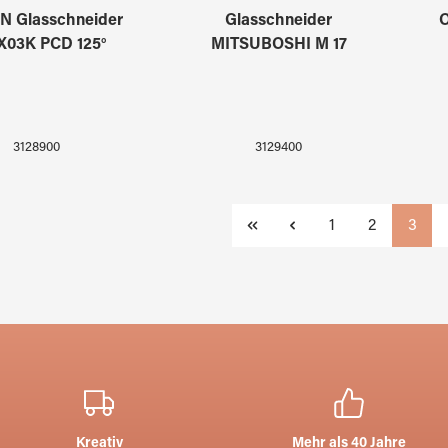
N Glasschneider
Glasschneider
O
X03K PCD 125°
MITSUBOSHI M 17
3128900
3129400
Seite
Seite
Seite
1
2
3
Kreativ
Mehr als 40 Jahre