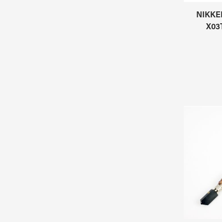
NIKKEN
X03T