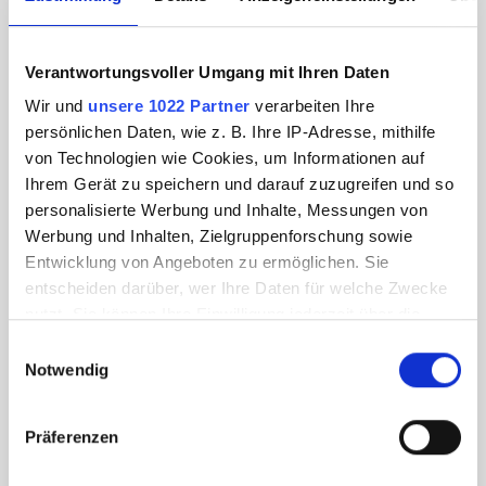
Verantwortungsvoller Umgang mit Ihren Daten
Wir und
unsere 1022 Partner
verarbeiten Ihre
persönlichen Daten, wie z. B. Ihre IP-Adresse, mithilfe
von Technologien wie Cookies, um Informationen auf
Ihrem Gerät zu speichern und darauf zuzugreifen und so
personalisierte Werbung und Inhalte, Messungen von
Werbung und Inhalten, Zielgruppenforschung sowie
Entwicklung von Angeboten zu ermöglichen. Sie
entscheiden darüber, wer Ihre Daten für welche Zwecke
nutzt. Sie können Ihre Einwilligung jederzeit über die
Cookie-Erklärung oder durch Klicken auf das Privacy
Einwilligungsauswahl
Trigger Symbol ändern oder widerrufen
Notwendig
Wenn Sie es erlauben, würden wir auch gerne:
Präferenzen
Informationen über Ihre geografische Lage
erfassen, welche bis auf einige Meter genau sein