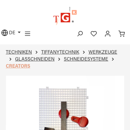
alt springen
DE
TECHNIKEN
TIFFANYTECHNIK
WERKZEUGE
GLASSCHNEIDEN
SCHNEIDESYSTEME
CREATORS
Bildergalerie überspringen