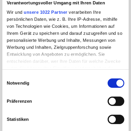
Verantwortungsvoller Umgang mit Ihren Daten
Wir und
unsere 1022 Partner
verarbeiten Ihre
persönlichen Daten, wie z. B. Ihre IP-Adresse, mithilfe
von Technologien wie Cookies, um Informationen auf
Ihrem Gerät zu speichern und darauf zuzugreifen und so
personalisierte Werbung und Inhalte, Messungen von
Werbung und Inhalten, Zielgruppenforschung sowie
Entwicklung von Angeboten zu ermöglichen. Sie
entscheiden darüber, wer Ihre Daten für welche Zwecke
nutzt. Sie können Ihre Einwilligung jederzeit über die
Cookie-Erklärung oder durch Klicken auf das Privacy
Einwilligungsauswahl
Trigger Symbol ändern oder widerrufen
Notwendig
Wenn Sie es erlauben, würden wir auch gerne:
Präferenzen
Informationen über Ihre geografische Lage
erfassen, welche bis auf einige Meter genau sein
können
Statistiken
Ihr Gerät durch aktives Scannen nach