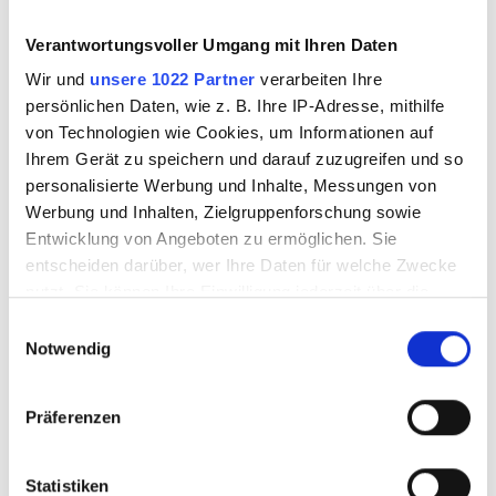
Creators Glas-
Creators Beetle Bits
Verantwortungsvoller Umgang mit Ihren Daten
Schneidesystem
MINI Glas-
Wir und
unsere 1022 Partner
verarbeiten Ihre
Schneidesystem
persönlichen Daten, wie z. B. Ihre IP-Adresse, mithilfe
von Technologien wie Cookies, um Informationen auf
Ihrem Gerät zu speichern und darauf zuzugreifen und so
3602020
3602030
personalisierte Werbung und Inhalte, Messungen von
Werbung und Inhalten, Zielgruppenforschung sowie
Entwicklung von Angeboten zu ermöglichen. Sie
entscheiden darüber, wer Ihre Daten für welche Zwecke
nutzt. Sie können Ihre Einwilligung jederzeit über die
Cookie-Erklärung oder durch Klicken auf das Privacy
Einwilligungsauswahl
Trigger Symbol ändern oder widerrufen
Notwendig
Wenn Sie es erlauben, würden wir auch gerne:
Präferenzen
Informationen über Ihre geografische Lage
erfassen, welche bis auf einige Meter genau sein
Creators Speed
Creators Super
können
Statistiken