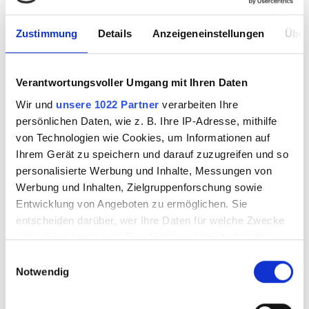
Techniken
Zustimmung
Details
Anzeigeneinstellungen
Über
Sale
Verantwortungsvoller Umgang mit Ihren Daten
Wir und
unsere 1022 Partner
verarbeiten Ihre
Workshops & Know How
persönlichen Daten, wie z. B. Ihre IP-Adresse, mithilfe
von Technologien wie Cookies, um Informationen auf
Besuch vereinbaren
Ihrem Gerät zu speichern und darauf zuzugreifen und so
personalisierte Werbung und Inhalte, Messungen von
Magazine & Kultur
Werbung und Inhalten, Zielgruppenforschung sowie
Entwicklung von Angeboten zu ermöglichen. Sie
entscheiden darüber, wer Ihre Daten für welche Zwecke
nutzt. Sie können Ihre Einwilligung jederzeit über die
Cookie-Erklärung oder durch Klicken auf das Privacy
Einwilligungsauswahl
PRODUKTE FILTERN
Trigger Symbol ändern oder widerrufen
Notwendig
Wenn Sie es erlauben, würden wir auch gerne: