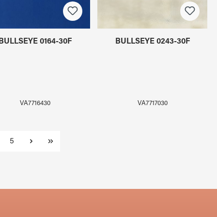
BULLSEYE 0164-30F
BULLSEYE 0243-30F
VA7716430
VA7717030
te
Seite
5