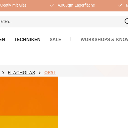
reativ mit Glas
4.000qm Lagerfläche
M
|
EN
TECHNIKEN
SALE
WORKSHOPS & KNO
FLACHGLAS
OPAL