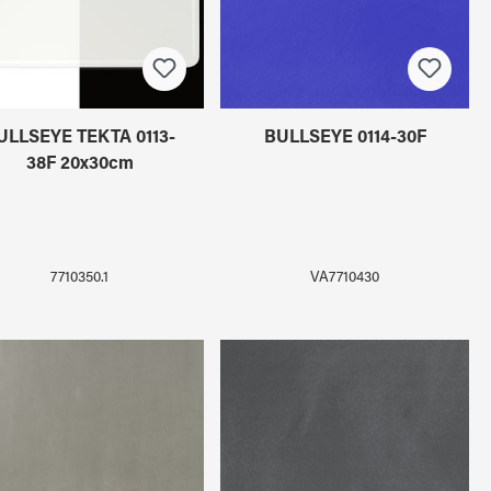
ULLSEYE TEKTA 0113-
BULLSEYE 0114-30F
38F 20x30cm
7710350.1
VA7710430