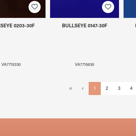
SEYE 0203-30F
BULLSEYE 0147-30F
VA7715330
VA7715630
Seite
Seite
Seite
Sei
1
2
3
4