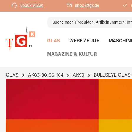
05207-91280
shop@tgk.de
K
springen
Zur Hauptnavigation springen
GLAS
WERKZEUGE
MASCHIN
MAGAZINE & KULTUR
GLAS
AK83, 90, 96, 104
AK90
BULLSEYE GLAS