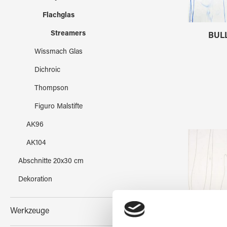
Flachglas
Streamers
BULL
Wissmach Glas
Dichroic
Thompson
Figuro Malstifte
AK96
AK104
Abschnitte 20x30 cm
Dekoration
Werkzeuge