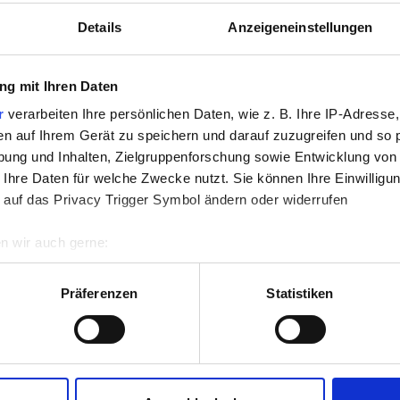
Details
Anzeigeneinstellungen
SEYE 4158-00F
BULLSEYE 4158-00F
25x29cm
g mit Ihren Daten
r
verarbeiten Ihre persönlichen Daten, wie z. B. Ihre IP-Adresse,
en auf Ihrem Gerät zu speichern und darauf zuzugreifen und so 
ung und Inhalten, Zielgruppenforschung sowie Entwicklung von
7730901
7730901.1
 Ihre Daten für welche Zwecke nutzt. Sie können Ihre Einwilligun
 auf das Privacy Trigger Symbol ändern oder widerrufen
n wir auch gerne:
re geografische Lage erfassen, welche bis auf einige Meter gen
es Scannen nach bestimmten Merkmalen (Fingerprinting) identifi
Präferenzen
Statistiken
ie Ihre persönlichen Daten verarbeitet werden, und legen Sie I
nhalte und Anzeigen zu personalisieren, Funktionen für soziale
Website zu analysieren. Außerdem geben wir Informationen zu I