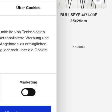
Über Cookies
BULLSEYE 4171-00F
BULLSEYE 4171-00F
25x29cm
 mithilfe von Technologien
personalisierte Werbung und
 Angeboten zu ermöglichen.
7731101
7731101.1
g jederzeit über die Cookie-
au sein können
zieren
Marketing
hre Präferenzen im
Abschnitt
 Medien anbieten zu können
hrer Verwendung unserer