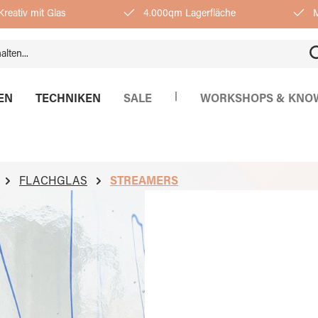
reativ mit Glas
4.000qm Lagerfläche
M
|
EN
TECHNIKEN
SALE
WORKSHOPS & KNO
FLACHGLAS
STREAMERS