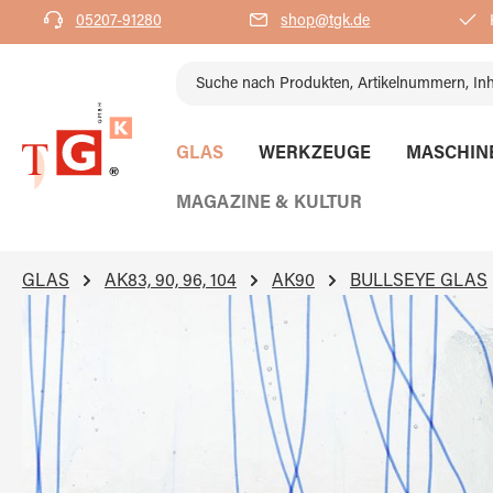
05207-91280
shop@tgk.de
K
springen
Zur Hauptnavigation springen
GLAS
WERKZEUGE
MASCHIN
MAGAZINE & KULTUR
GLAS
AK83, 90, 96, 104
AK90
BULLSEYE GLAS