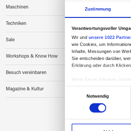
Maschinen
Zustimmung
BULL
Techniken
Verantwortungsvoller Umgan
Wir und
unsere 1022 Partne
Sale
wie Cookies, um Information
Inhalte, Messungen von Werb
Workshops & Know How
Sie entscheiden darüber, wer
Erklärung oder durch Klicken
Besuch vereinbaren
Wenn Sie es erlauben, würde
Informationen über Ih
Einwilligungsauswahl
Magazine & Kultur
Ihr Gerät durch aktiv
Notwendig
Erfahren Sie mehr darüber, w
Einzelheiten
fest.
Wir verwenden Cookies, um I
und die Zugriffe auf unsere 