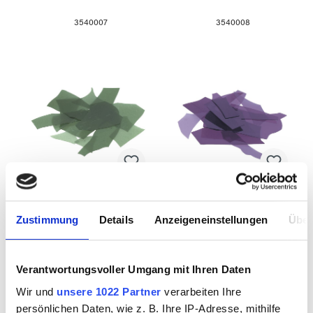
3540007
3540008
BULLSEYE Confetti
BULLSEYE Confetti
Zustimmung
Details
Anzeigeneinstellungen
Über
1112 F 450g
1128 F 450g
Verantwortungsvoller Umgang mit Ihren Daten
3540009
3540010
Wir und
unsere 1022 Partner
verarbeiten Ihre
persönlichen Daten, wie z. B. Ihre IP-Adresse, mithilfe