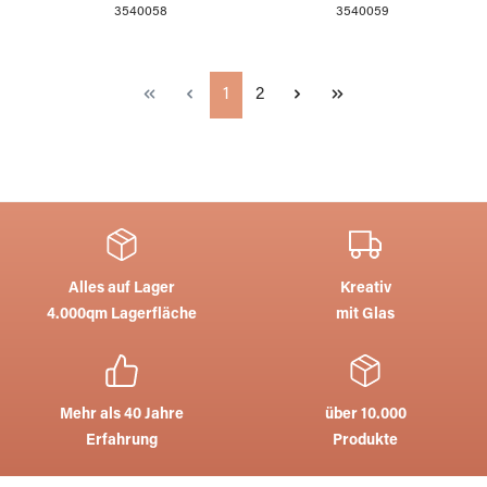
3540058
3540059
Seite
Seite
1
2
Alles auf Lager
Kreativ
4.000qm Lagerfläche
mit Glas
Mehr als 40 Jahre
über 10.000
Erfahrung
Produkte