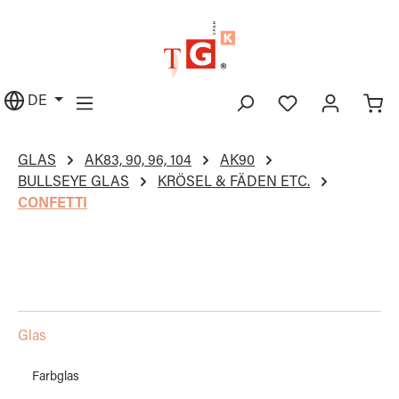
alt springen
DE
GLAS
AK83, 90, 96, 104
AK90
BULLSEYE GLAS
KRÖSEL & FÄDEN ETC.
CONFETTI
Glas
Farbglas