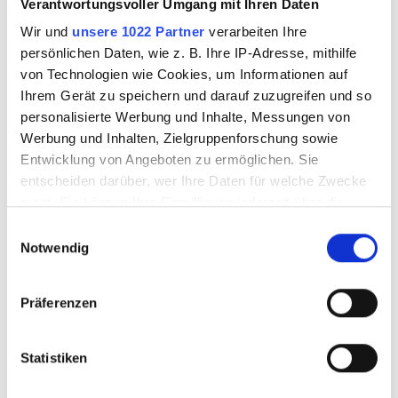
Verantwortungsvoller Umgang mit Ihren Daten
3570109
3570110
Wir und
unsere 1022 Partner
verarbeiten Ihre
persönlichen Daten, wie z. B. Ihre IP-Adresse, mithilfe
von Technologien wie Cookies, um Informationen auf
Ihrem Gerät zu speichern und darauf zuzugreifen und so
personalisierte Werbung und Inhalte, Messungen von
Werbung und Inhalten, Zielgruppenforschung sowie
Entwicklung von Angeboten zu ermöglichen. Sie
entscheiden darüber, wer Ihre Daten für welche Zwecke
nutzt. Sie können Ihre Einwilligung jederzeit über die
Cookie-Erklärung oder durch Klicken auf das Privacy
Einwilligungsauswahl
Trigger Symbol ändern oder widerrufen
Notwendig
BULLSEYE
BULLSEYE
Wenn Sie es erlauben, würden wir auch gerne:
Glasfaden 1mm
Glasfaden 1mm
Präferenzen
Informationen über Ihre geografische Lage
0142 F
0144 F
erfassen, welche bis auf einige Meter genau sein
können
Statistiken
Ihr Gerät durch aktives Scannen nach
3570111
3570112
bestimmten Merkmalen (Fingerprinting) identifizieren