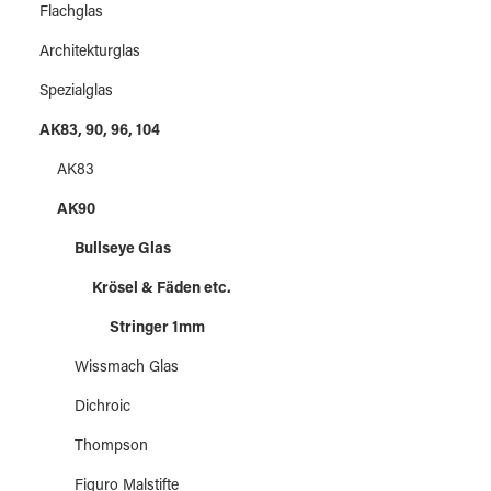
Flachglas
Architekturglas
Spezialglas
AK83, 90, 96, 104
AK83
AK90
Bullseye Glas
Krösel & Fäden etc.
Stringer 1mm
Wissmach Glas
Dichroic
Thompson
Figuro Malstifte