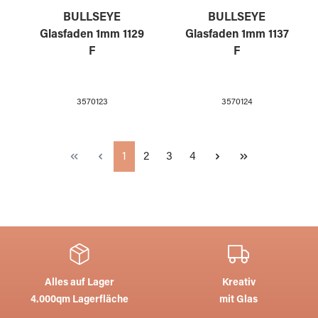
BULLSEYE
BULLSEYE
Glasfaden 1mm 1129
Glasfaden 1mm 1137
F
F
3570123
3570124
Seite
Seite
Seite
Seite
1
2
3
4
Alles auf Lager
Kreativ
4.000qm Lagerfläche
mit Glas