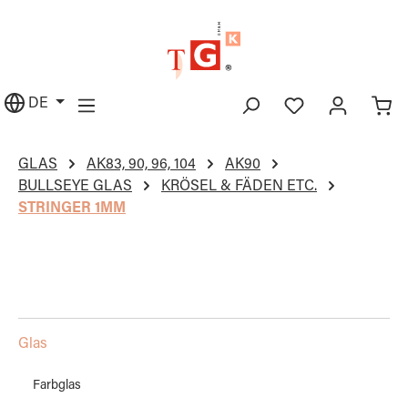
alt springen
DE
GLAS
AK83, 90, 96, 104
AK90
BULLSEYE GLAS
KRÖSEL & FÄDEN ETC.
STRINGER 1MM
Glas
Farbglas