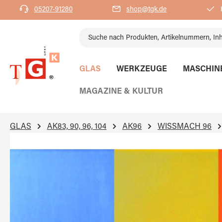
05207-91280
shop@tgk.de
K
springen
Zur Hauptnavigation springen
GLAS
WERKZEUGE
MASCHIN
MAGAZINE & KULTUR
GLAS
AK83, 90, 96, 104
AK96
WISSMACH 96