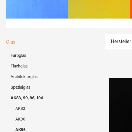
Hersteller
Glas
Farbglas
Flachglas
Architekturglas
Spezialglas
AK83, 90, 96, 104
AK83
AK90
AK96