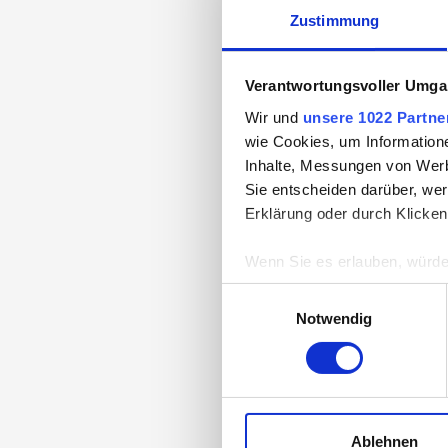
Zustimmung
WIS
Verantwortungsvoller Umgan
Wir und
unsere 1022 Partne
wie Cookies, um Information
Inhalte, Messungen von Werb
Sie entscheiden darüber, wer
Erklärung oder durch Klicken
Wenn Sie es erlauben, würde
Informationen über Ih
Einwilligungsauswahl
Ihr Gerät durch aktiv
Notwendig
Erfahren Sie mehr darüber, w
Einzelheiten
fest.
Wir verwenden Cookies, um I
und die Zugriffe auf unsere 
Ablehnen