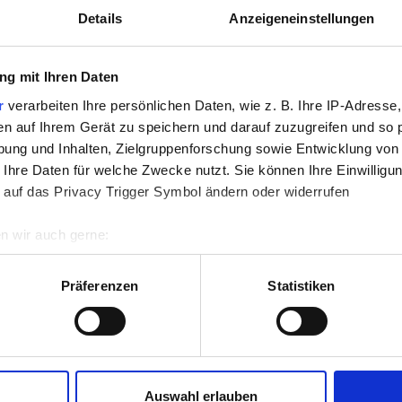
Details
Anzeigeneinstellungen
SMACH 96-07
WISSMACH 96-08
g mit Ihren Daten
r
verarbeiten Ihre persönlichen Daten, wie z. B. Ihre IP-Adresse,
en auf Ihrem Gerät zu speichern und darauf zuzugreifen und so 
ung und Inhalten, Zielgruppenforschung sowie Entwicklung von
9610007
9610008
 Ihre Daten für welche Zwecke nutzt. Sie können Ihre Einwilligun
 auf das Privacy Trigger Symbol ändern oder widerrufen
n wir auch gerne:
SALE
re geografische Lage erfassen, welche bis auf einige Meter gen
es Scannen nach bestimmten Merkmalen (Fingerprinting) identifi
Präferenzen
Statistiken
ie Ihre persönlichen Daten verarbeitet werden, und legen Sie I
nhalte und Anzeigen zu personalisieren, Funktionen für soziale
Website zu analysieren. Außerdem geben wir Informationen zu I
Auswahl erlauben