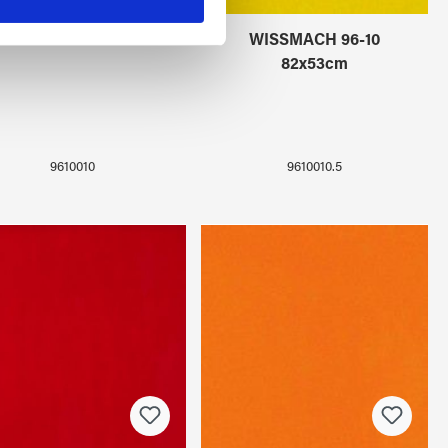
 führen diese Informationen
ie im Rahmen Ihrer Nutzung
WISSMACH 96-10
WISSMACH 96-10
82x53cm
9610010
9610010.5