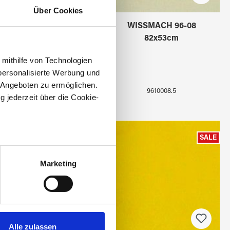
Über Cookies
WISSMACH 96-08
WISSMACH 96-08
20x30cm
82x53cm
 mithilfe von Technologien
personalisierte Werbung und
 Angeboten zu ermöglichen.
9610008.1
9610008.5
g jederzeit über die Cookie-
SALE
au sein können
zieren
Marketing
hre Präferenzen im
Abschnitt
 Medien anbieten zu können
hrer Verwendung unserer
Alle zulassen