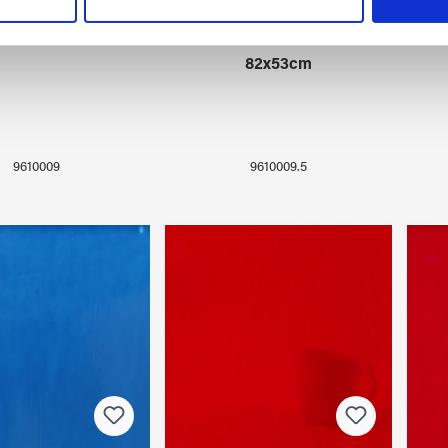
r soziale Medien, Werbung und Analysen weiter. Unsere Partner
 Daten zusammen, die Sie ihnen bereitgestellt haben oder die s
SMACH 96-09
WISSMACH 96-09
n.
82x53cm
9610009
9610009.5