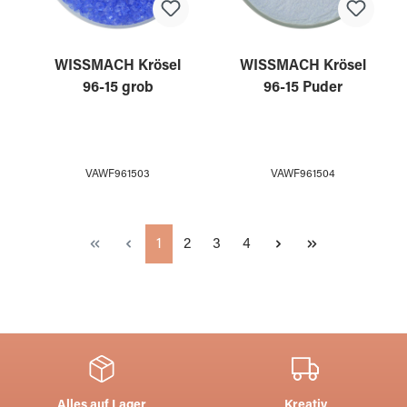
WISSMACH Krösel
WISSMACH Krösel
96-15 grob
96-15 Puder
VAWF961503
VAWF961504
Seite
Seite
Seite
Seite
1
2
3
4
Alles auf Lager
Kreativ