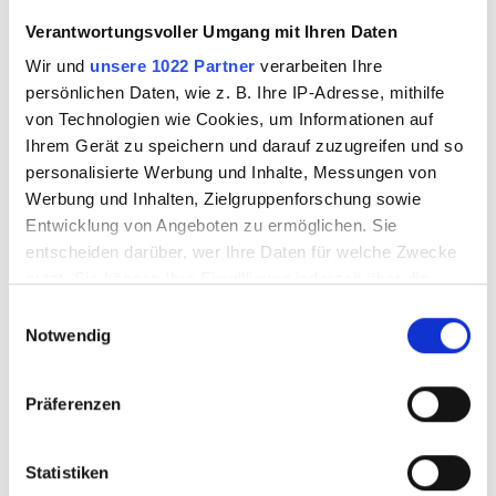
Verantwortungsvoller Umgang mit Ihren Daten
Wir und
unsere 1022 Partner
verarbeiten Ihre
VAWF961101
VAWF961102
persönlichen Daten, wie z. B. Ihre IP-Adresse, mithilfe
von Technologien wie Cookies, um Informationen auf
Ihrem Gerät zu speichern und darauf zuzugreifen und so
personalisierte Werbung und Inhalte, Messungen von
Werbung und Inhalten, Zielgruppenforschung sowie
Entwicklung von Angeboten zu ermöglichen. Sie
entscheiden darüber, wer Ihre Daten für welche Zwecke
nutzt. Sie können Ihre Einwilligung jederzeit über die
Cookie-Erklärung oder durch Klicken auf das Privacy
Einwilligungsauswahl
Trigger Symbol ändern oder widerrufen
Notwendig
Wenn Sie es erlauben, würden wir auch gerne:
WISSMACH Krösel
WISSMACH Krösel
Präferenzen
Informationen über Ihre geografische Lage
96-11 grob
96-11 Puder
erfassen, welche bis auf einige Meter genau sein
können
Statistiken
Ihr Gerät durch aktives Scannen nach