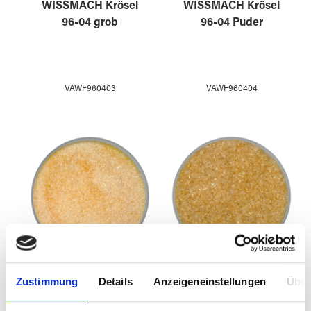
WISSMACH Krösel
WISSMACH Krösel
96-04 grob
96-04 Puder
VAWF960403
VAWF960404
Zustimmung
Details
Anzeigeneinstellungen
Über
WISSMACH Krösel
WISSMACH Krösel
96-11 fein
96-11 mittel