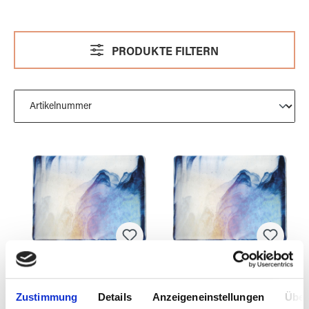
PRODUKTE FILTERN
BULLSEYE 2140-
BULLSEYE 2140-
31Fi
31Fi 25x29cm
Zustimmung
Details
Anzeigeneinstellungen
Über