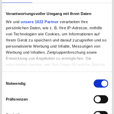
Verantwortungsvoller Umgang mit Ihren Daten
7724831
7724831.1
Wir und
unsere 1022 Partner
verarbeiten Ihre
persönlichen Daten, wie z. B. Ihre IP-Adresse, mithilfe
von Technologien wie Cookies, um Informationen auf
Ihrem Gerät zu speichern und darauf zuzugreifen und so
personalisierte Werbung und Inhalte, Messungen von
Werbung und Inhalten, Zielgruppenforschung sowie
Entwicklung von Angeboten zu ermöglichen. Sie
entscheiden darüber, wer Ihre Daten für welche Zwecke
nutzt. Sie können Ihre Einwilligung jederzeit über die
Cookie-Erklärung oder durch Klicken auf das Privacy
Einwilligungsauswahl
Trigger Symbol ändern oder widerrufen
Notwendig
BULLSEYE 4102-
BULLSEYE 4102-
31Fi
31Fi 25x29cm
Wenn Sie es erlauben, würden wir auch gerne:
Präferenzen
Informationen über Ihre geografische Lage
erfassen, welche bis auf einige Meter genau sein