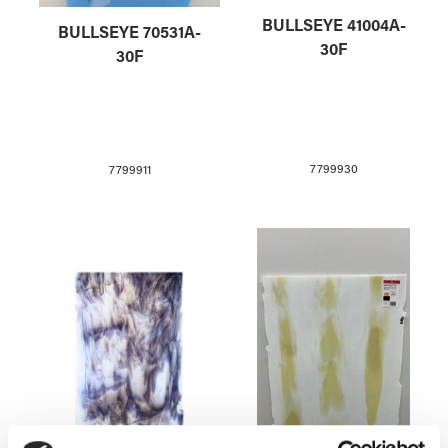
BULLSEYE 41004A-
BULLSEYE 70531A-
30F
30F
7799930
7799911