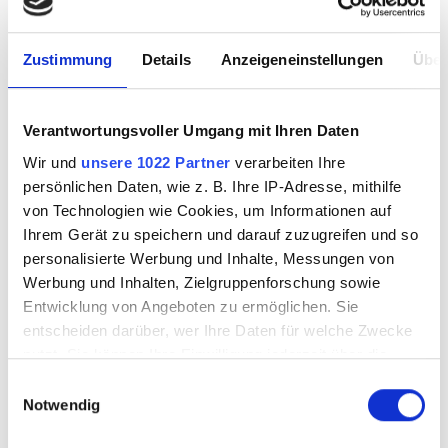
Zustimmung
Details
Anzeigeneinstellungen
Über
BULLSEYE
BULLSEYE 80205B-
409234A-30F
30F
Verantwortungsvoller Umgang mit Ihren Daten
Wir und
unsere 1022 Partner
verarbeiten Ihre
persönlichen Daten, wie z. B. Ihre IP-Adresse, mithilfe
von Technologien wie Cookies, um Informationen auf
Ihrem Gerät zu speichern und darauf zuzugreifen und so
7799931
7799932
personalisierte Werbung und Inhalte, Messungen von
Werbung und Inhalten, Zielgruppenforschung sowie
Entwicklung von Angeboten zu ermöglichen. Sie
entscheiden darüber, wer Ihre Daten für welche Zwecke
SALE
nutzt. Sie können Ihre Einwilligung jederzeit über die
Cookie-Erklärung oder durch Klicken auf das Privacy
Einwilligungsauswahl
Trigger Symbol ändern oder widerrufen
Notwendig