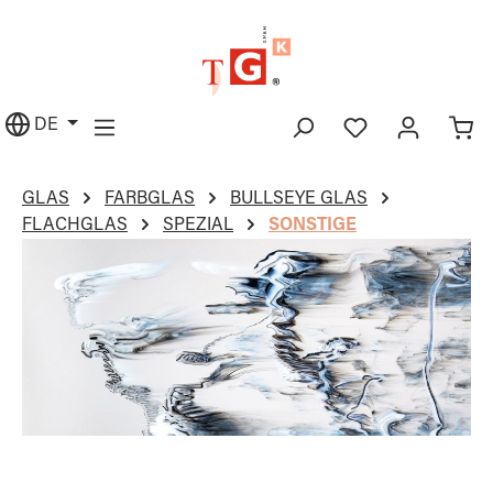
alt springen
DE
GLAS
FARBGLAS
BULLSEYE GLAS
FLACHGLAS
SPEZIAL
SONSTIGE