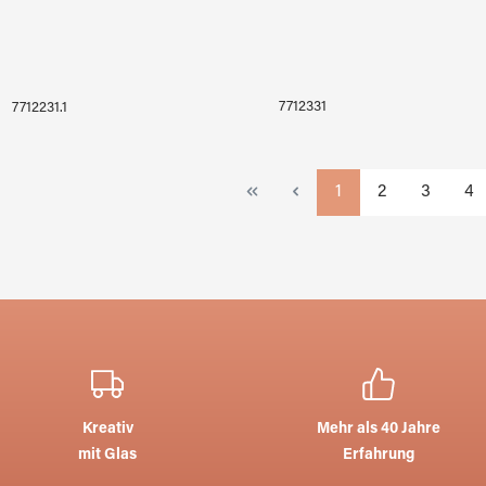
7712331
7712231.1
Seite
Seite
Seite
Sei
1
2
3
4
Kreativ
Mehr als 40 Jahre
mit Glas
Erfahrung