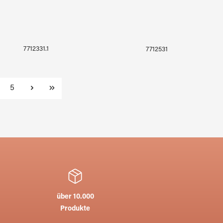
7712331.1
7712531
te
Seite
5
über 10.000
Produkte