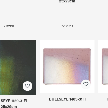
25x29cm
7712131
7712131.1
BULLSEYE 1405-31Fi
SEYE 1129-31Fi
25x29cm