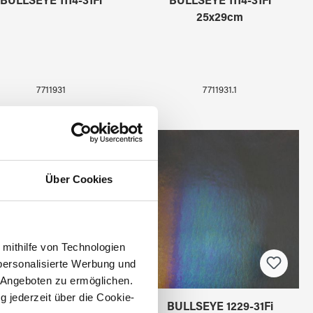
BULLSEYE 1114-31Fi
BULLSEYE 1114-31Fi
25x29cm
7711931
7711931.1
Über Cookies
 mithilfe von Technologien
personalisierte Werbung und
 Angeboten zu ermöglichen.
g jederzeit über die Cookie-
BULLSEYE 1229-31Fi
BULLSEYE 1229-31Fi