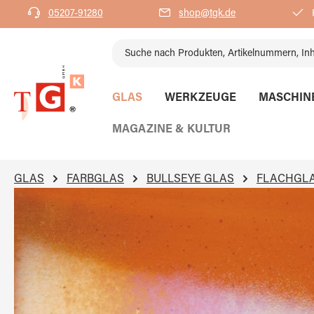
05207-91280
shop@tgk.de
K
springen
Zur Hauptnavigation springen
GLAS
WERKZEUGE
MASCHIN
MAGAZINE & KULTUR
GLAS
FARBGLAS
BULLSEYE GLAS
FLACHGL