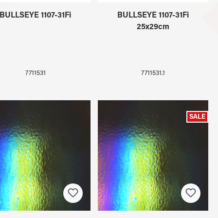
BULLSEYE 1107-31Fi
BULLSEYE 1107-31Fi
25x29cm
7711531
7711531.1
SALE