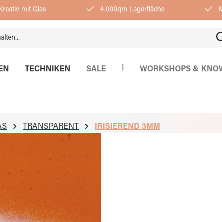
reativ mit Glas
4.000qm Lagerfläche
M
|
EN
TECHNIKEN
SALE
WORKSHOPS & KNO
AS
TRANSPARENT
IRISIEREND 3MM