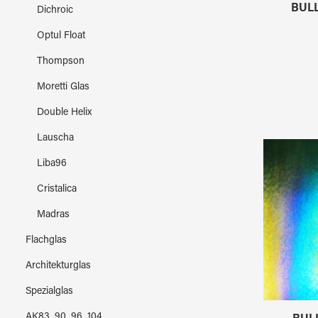
BULL
Dichroic
Optul Float
Thompson
Moretti Glas
Double Helix
Lauscha
Liba96
Cristalica
Madras
Flachglas
Architekturglas
Spezialglas
AK83, 90, 96, 104