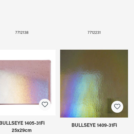
7712138
7712231
BULLSEYE 1405-31Fi
BULLSEYE 1409-31Fi
25x29cm